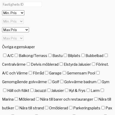
Övriga egenskaper
A/C
Balkong/Terrass
Bastu
Bilplats
Bubbelbad
Centralvärme
Delvis möblerad
Elstyrda Jalusier
Förinst.
A/C och Värme
Förråd
Garage
Gemensam Pool
Genomgående golvvärme
Golf
Golvvärme badrum
Gym
Häll och fläkt
Jacuzzi
Jalusier
Kyl & Frys
Larm
Marina
Möblerad
Nära till barer och restauranger
Nära till
butiker
Nära till strand
Omöblerad
Parkeringsplats
Pax