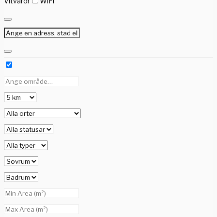
Vitvaror
WiFi