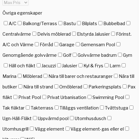
Övriga egenskaper
A/C
Balkong/Terrass
Bastu
Bilplats
Bubbelbad
Centralvärme
Delvis möblerad
Elstyrda Jalusier
Förinst.
A/C och Värme
Förråd
Garage
Gemensam Pool
Genomgående golvvärme
Golf
Golvvärme badrum
Gym
Häll och fläkt
Jacuzzi
Jalusier
Kyl & Frys
Larm
Marina
Möblerad
Nära till barer och restauranger
Nära till
butiker
Nära till strand
Omöblerad
Parkeringsplats
Pax
fläkt
Privat Pool
Privat Urbanisation
Swimming Pool
Tak fläktar
Takterrass
Tilläggs ventilation
Tvättstuga
Ugn-Häll-Fläkt
Uppvärmd pool
Utomhusdusch
Utomhusgrill
Vägg element
Vägg element-gas eller el