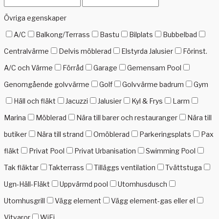
Övriga egenskaper
A/C
Balkong/Terrass
Bastu
Bilplats
Bubbelbad
Centralvärme
Delvis möblerad
Elstyrda Jalusier
Förinst.
A/C och Värme
Förråd
Garage
Gemensam Pool
Genomgående golvvärme
Golf
Golvvärme badrum
Gym
Häll och fläkt
Jacuzzi
Jalusier
Kyl & Frys
Larm
Marina
Möblerad
Nära till barer och restauranger
Nära till
butiker
Nära till strand
Omöblerad
Parkeringsplats
Pax
fläkt
Privat Pool
Privat Urbanisation
Swimming Pool
Tak fläktar
Takterrass
Tilläggs ventilation
Tvättstuga
Ugn-Häll-Fläkt
Uppvärmd pool
Utomhusdusch
Utomhusgrill
Vägg element
Vägg element-gas eller el
Vitvaror
WiFi