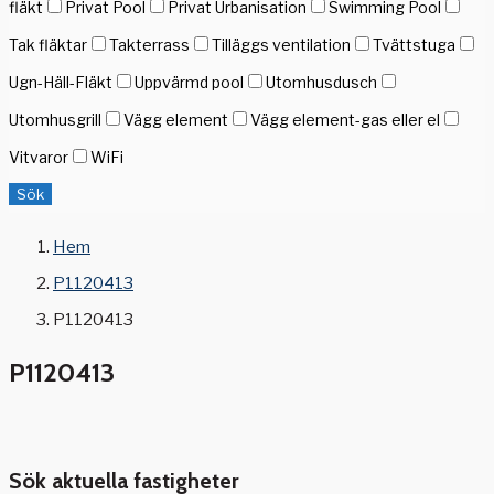
fläkt
Privat Pool
Privat Urbanisation
Swimming Pool
Tak fläktar
Takterrass
Tilläggs ventilation
Tvättstuga
Ugn-Häll-Fläkt
Uppvärmd pool
Utomhusdusch
Utomhusgrill
Vägg element
Vägg element-gas eller el
Vitvaror
WiFi
Sök
Hem
P1120413
P1120413
P1120413
Sök aktuella fastigheter