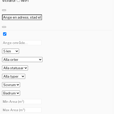
Vitvaror
WiFi