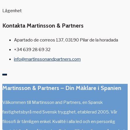
Lägenhet
Kontakta Martinsson & Partners
Apartado de correos 137, 03190 Pilar de la horadada
+34 639 28 69 32
info@martinssonandpartners.com
Martinsson & Partners – Din Mäklare i Spanien
Välkommen till Martinsson and Partners, en Spansk
fastighetsbyrå med Svensk trygghet, etablerad 2005. Vår
filosofi är tämligen enkel. Kvalité i alla led och en personlig