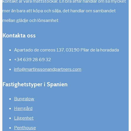
kontakt är våra måttstockar. En bra affär handlar om så mycket
mer än bara att köpa och sälja, det handlar om sambandet
mellan glädje och lönsamhet
Kontakta oss
Apartado de correos 137, 03190 Pilar de la horadada
+34 639 28 69 32
info@martinssonandpartners.com
Fastighetstyper i Spanien
Bungalow
Herrgård
Lägenhet
Penthouse