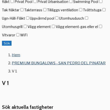
fläkt
Privat Pool
Privat Urbanisation
Swimming Pool
Tak fläktar
Takterrass
Tilläggs ventilation
Tvättstuga
Ugn-Häll-Fläkt
Uppvärmd pool
Utomhusdusch
Utomhusgrill
Vägg element
Vägg element-gas eller el
Vitvaror
WiFi
Sök
Hem
PREMIUM BUNGALOWS - SAN PEDRO DEL PINATAR
V 1
V 1
Sök aktuella fastigheter