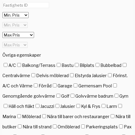
Övriga egenskaper
A/C
Balkong/Terrass
Bastu
Bilplats
Bubbelbad
Centralvärme
Delvis möblerad
Elstyrda Jalusier
Förinst.
A/C och Värme
Förråd
Garage
Gemensam Pool
Genomgående golvvärme
Golf
Golvvärme badrum
Gym
Häll och fläkt
Jacuzzi
Jalusier
Kyl & Frys
Larm
Marina
Möblerad
Nära till barer och restauranger
Nära till
butiker
Nära till strand
Omöblerad
Parkeringsplats
Pax