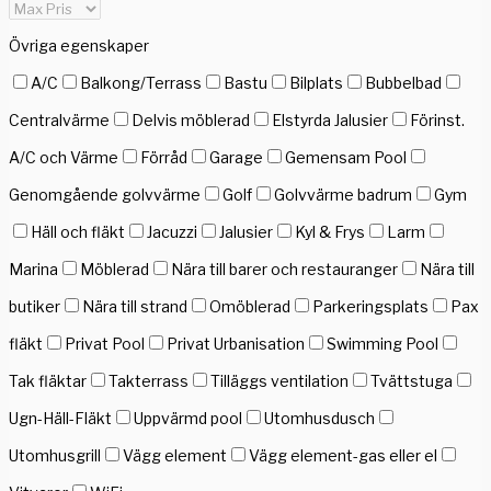
Övriga egenskaper
A/C
Balkong/Terrass
Bastu
Bilplats
Bubbelbad
Centralvärme
Delvis möblerad
Elstyrda Jalusier
Förinst.
A/C och Värme
Förråd
Garage
Gemensam Pool
Genomgående golvvärme
Golf
Golvvärme badrum
Gym
Häll och fläkt
Jacuzzi
Jalusier
Kyl & Frys
Larm
Marina
Möblerad
Nära till barer och restauranger
Nära till
butiker
Nära till strand
Omöblerad
Parkeringsplats
Pax
fläkt
Privat Pool
Privat Urbanisation
Swimming Pool
Tak fläktar
Takterrass
Tilläggs ventilation
Tvättstuga
Ugn-Häll-Fläkt
Uppvärmd pool
Utomhusdusch
Utomhusgrill
Vägg element
Vägg element-gas eller el