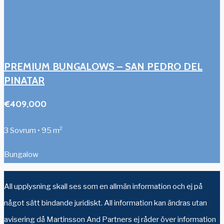
PREMIUM BUNGALOWS – SAN PEDRO DEL
PINATAR
€409,000
3 Sovrum • 95 m²
Bungalow
All upplysning skall ses som en allmän information och ej på
något sätt bindande juridiskt. All information kan ändras utan
avisering då Martinsson And Partners ej råder över information