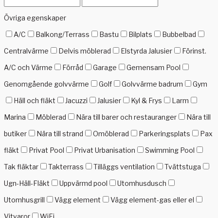
Övriga egenskaper
A/C
Balkong/Terrass
Bastu
Bilplats
Bubbelbad
Centralvärme
Delvis möblerad
Elstyrda Jalusier
Förinst.
A/C och Värme
Förråd
Garage
Gemensam Pool
Genomgående golvvärme
Golf
Golvvärme badrum
Gym
Häll och fläkt
Jacuzzi
Jalusier
Kyl & Frys
Larm
Marina
Möblerad
Nära till barer och restauranger
Nära till
butiker
Nära till strand
Omöblerad
Parkeringsplats
Pax
fläkt
Privat Pool
Privat Urbanisation
Swimming Pool
Tak fläktar
Takterrass
Tilläggs ventilation
Tvättstuga
Ugn-Häll-Fläkt
Uppvärmd pool
Utomhusdusch
Utomhusgrill
Vägg element
Vägg element-gas eller el
Vitvaror
WiFi