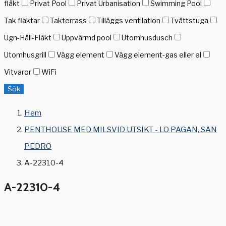
fläkt
Privat Pool
Privat Urbanisation
Swimming Pool
Tak fläktar
Takterrass
Tilläggs ventilation
Tvättstuga
Ugn-Häll-Fläkt
Uppvärmd pool
Utomhusdusch
Utomhusgrill
Vägg element
Vägg element-gas eller el
Vitvaror
WiFi
Sök
Hem
PENTHOUSE MED MILSVID UTSIKT - LO PAGAN, SAN
PEDRO
A-22310-4
A-22310-4