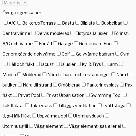
Övriga egenskaper
A/C
Balkong/Terrass
Bastu
Bilplats
Bubbelbad
Centralvärme
Delvis möblerad
Elstyrda Jalusier
Förinst.
A/C och Värme
Förråd
Garage
Gemensam Pool
Genomgående golvvärme
Golf
Golvvärme badrum
Gym
Häll och fläkt
Jacuzzi
Jalusier
Kyl & Frys
Larm
Marina
Möblerad
Nära till barer och restauranger
Nära till
butiker
Nära till strand
Omöblerad
Parkeringsplats
Pax
fläkt
Privat Pool
Privat Urbanisation
Swimming Pool
Tak fläktar
Takterrass
Tilläggs ventilation
Tvättstuga
Ugn-Häll-Fläkt
Uppvärmd pool
Utomhusdusch
Utomhusgrill
Vägg element
Vägg element-gas eller el