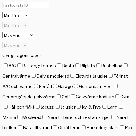
Övriga egenskaper
A/C
Balkong/Terrass
Bastu
Bilplats
Bubbelbad
Centralvärme
Delvis möblerad
Elstyrda Jalusier
Förinst.
A/C och Värme
Förråd
Garage
Gemensam Pool
Genomgående golvvärme
Golf
Golvvärme badrum
Gym
Häll och fläkt
Jacuzzi
Jalusier
Kyl & Frys
Larm
Marina
Möblerad
Nära till barer och restauranger
Nära till
butiker
Nära till strand
Omöblerad
Parkeringsplats
Pax