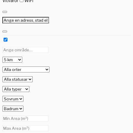
Vitvaror
WiFi