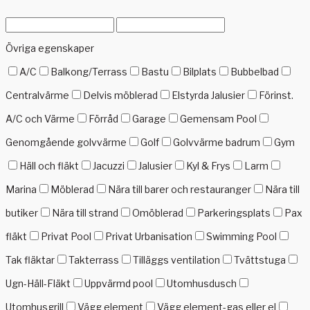
Övriga egenskaper
A/C
Balkong/Terrass
Bastu
Bilplats
Bubbelbad
Centralvärme
Delvis möblerad
Elstyrda Jalusier
Förinst.
A/C och Värme
Förråd
Garage
Gemensam Pool
Genomgående golvvärme
Golf
Golvvärme badrum
Gym
Häll och fläkt
Jacuzzi
Jalusier
Kyl & Frys
Larm
Marina
Möblerad
Nära till barer och restauranger
Nära till
butiker
Nära till strand
Omöblerad
Parkeringsplats
Pax
fläkt
Privat Pool
Privat Urbanisation
Swimming Pool
Tak fläktar
Takterrass
Tilläggs ventilation
Tvättstuga
Ugn-Häll-Fläkt
Uppvärmd pool
Utomhusdusch
Utomhusgrill
Vägg element
Vägg element-gas eller el