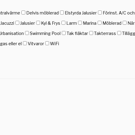
tralvärme
Delvis möblerad
Elstyrda Jalusier
Förinst. A/C oc
Jacuzzi
Jalusier
Kyl & Frys
Larm
Marina
Möblerad
När
Urbanisation
Swimming Pool
Tak fläktar
Takterrass
Tilläg
as eller el
Vitvaror
WiFi