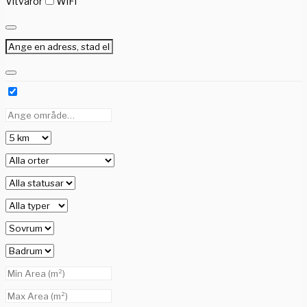
Vitvaror
WiFi