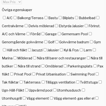
Övriga egenskaper
A/C
Balkong/Terrass
Bastu
Bilplats
Bubbelbad
Centralvärme
Delvis möblerad
Elstyrda Jalusier
Förinst.
A/C och Värme
Förråd
Garage
Gemensam Pool
Genomgående golvvärme
Golf
Golvvärme badrum
Gym
Häll och fläkt
Jacuzzi
Jalusier
Kyl & Frys
Larm
Marina
Möblerad
Nära till barer och restauranger
Nära till
butiker
Nära till strand
Omöblerad
Parkeringsplats
Pax
fläkt
Privat Pool
Privat Urbanisation
Swimming Pool
Tak fläktar
Takterrass
Tilläggs ventilation
Tvättstuga
Ugn-Häll-Fläkt
Uppvärmd pool
Utomhusdusch
Utomhusgrill
Vägg element
Vägg element-gas eller el