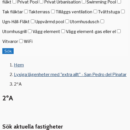
fläkt
Privat Pool
Privat Urbanisation
Swimming Pool
Tak fläktar
Takterrass
Tilläggs ventilation
Tvättstuga
Ugn-Häll-Fläkt
Uppvärmd pool
Utomhusdusch
Utomhusgrill
Vägg element
Vägg element-gas eller el
Vitvaror
WiFi
Sök
Hem
Lyxiga lägenheter med "extra allt" - San Pedro del Pinatar
2ºA
2ºA
Sök aktuella fastigheter