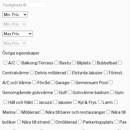
Övriga egenskaper
A/C
Balkong/Terrass
Bastu
Bilplats
Bubbelbad
Centralvärme
Delvis möblerad
Elstyrda Jalusier
Förinst.
A/C och Värme
Förråd
Garage
Gemensam Pool
Genomgående golvvärme
Golf
Golvvärme badrum
Gym
Häll och fläkt
Jacuzzi
Jalusier
Kyl & Frys
Larm
Marina
Möblerad
Nära till barer och restauranger
Nära till
butiker
Nära till strand
Omöblerad
Parkeringsplats
Pax