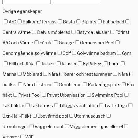
Övriga egenskaper
A/C
Balkong/Terrass
Bastu
Bilplats
Bubbelbad
Centralvärme
Delvis möblerad
Elstyrda Jalusier
Förinst.
A/C och Värme
Förråd
Garage
Gemensam Pool
Genomgående golvvärme
Golf
Golvvärme badrum
Gym
Häll och fläkt
Jacuzzi
Jalusier
Kyl & Frys
Larm
Marina
Möblerad
Nära till barer och restauranger
Nära till
butiker
Nära till strand
Omöblerad
Parkeringsplats
Pax
fläkt
Privat Pool
Privat Urbanisation
Swimming Pool
Tak fläktar
Takterrass
Tilläggs ventilation
Tvättstuga
Ugn-Häll-Fläkt
Uppvärmd pool
Utomhusdusch
Utomhusgrill
Vägg element
Vägg element-gas eller el
Vitvaror
WiFi