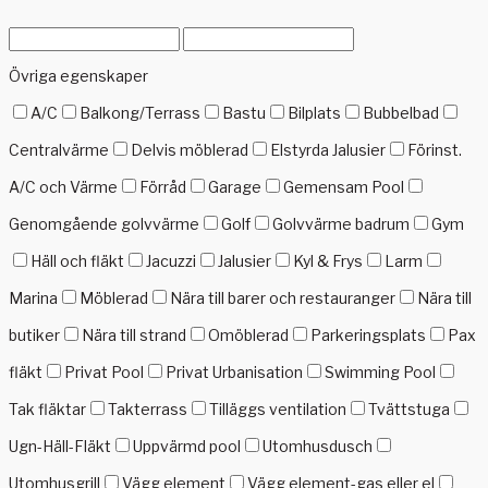
Övriga egenskaper
A/C
Balkong/Terrass
Bastu
Bilplats
Bubbelbad
Centralvärme
Delvis möblerad
Elstyrda Jalusier
Förinst.
A/C och Värme
Förråd
Garage
Gemensam Pool
Genomgående golvvärme
Golf
Golvvärme badrum
Gym
Häll och fläkt
Jacuzzi
Jalusier
Kyl & Frys
Larm
Marina
Möblerad
Nära till barer och restauranger
Nära till
butiker
Nära till strand
Omöblerad
Parkeringsplats
Pax
fläkt
Privat Pool
Privat Urbanisation
Swimming Pool
Tak fläktar
Takterrass
Tilläggs ventilation
Tvättstuga
Ugn-Häll-Fläkt
Uppvärmd pool
Utomhusdusch
Utomhusgrill
Vägg element
Vägg element-gas eller el