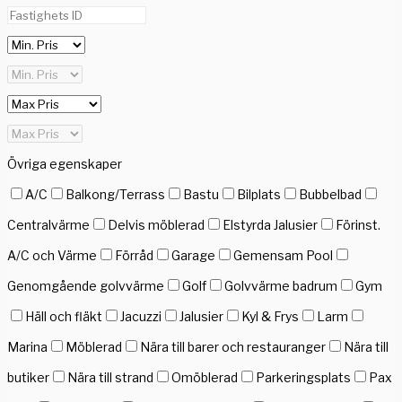
Övriga egenskaper
A/C
Balkong/Terrass
Bastu
Bilplats
Bubbelbad
Centralvärme
Delvis möblerad
Elstyrda Jalusier
Förinst.
A/C och Värme
Förråd
Garage
Gemensam Pool
Genomgående golvvärme
Golf
Golvvärme badrum
Gym
Häll och fläkt
Jacuzzi
Jalusier
Kyl & Frys
Larm
Marina
Möblerad
Nära till barer och restauranger
Nära till
butiker
Nära till strand
Omöblerad
Parkeringsplats
Pax