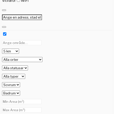
Vitvaror
WiFi