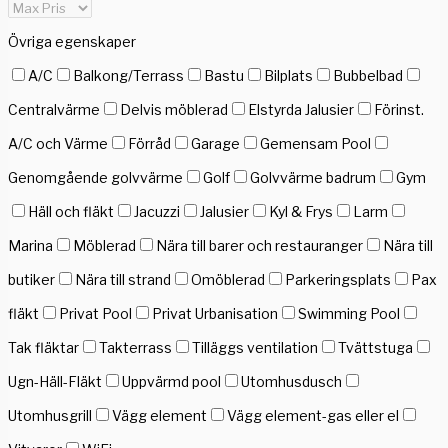
Övriga egenskaper
A/C
Balkong/Terrass
Bastu
Bilplats
Bubbelbad
Centralvärme
Delvis möblerad
Elstyrda Jalusier
Förinst.
A/C och Värme
Förråd
Garage
Gemensam Pool
Genomgående golvvärme
Golf
Golvvärme badrum
Gym
Häll och fläkt
Jacuzzi
Jalusier
Kyl & Frys
Larm
Marina
Möblerad
Nära till barer och restauranger
Nära till
butiker
Nära till strand
Omöblerad
Parkeringsplats
Pax
fläkt
Privat Pool
Privat Urbanisation
Swimming Pool
Tak fläktar
Takterrass
Tilläggs ventilation
Tvättstuga
Ugn-Häll-Fläkt
Uppvärmd pool
Utomhusdusch
Utomhusgrill
Vägg element
Vägg element-gas eller el