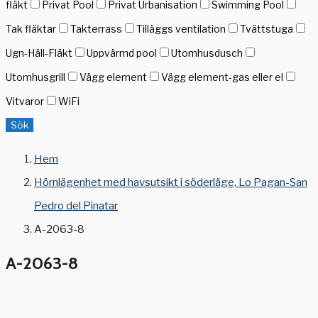
fläkt
Privat Pool
Privat Urbanisation
Swimming Pool
Tak fläktar
Takterrass
Tilläggs ventilation
Tvättstuga
Ugn-Häll-Fläkt
Uppvärmd pool
Utomhusdusch
Utomhusgrill
Vägg element
Vägg element-gas eller el
Vitvaror
WiFi
Sök
Hem
Hörnlägenhet med havsutsikt i söderläge, Lo Pagan-San
Pedro del Pinatar
A-2063-8
A-2063-8