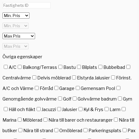
Övriga egenskaper
A/C
Balkong/Terrass
Bastu
Bilplats
Bubbelbad
Centralvärme
Delvis möblerad
Elstyrda Jalusier
Förinst.
A/C och Värme
Förråd
Garage
Gemensam Pool
Genomgående golvvärme
Golf
Golvvärme badrum
Gym
Häll och fläkt
Jacuzzi
Jalusier
Kyl & Frys
Larm
Marina
Möblerad
Nära till barer och restauranger
Nära till
butiker
Nära till strand
Omöblerad
Parkeringsplats
Pax