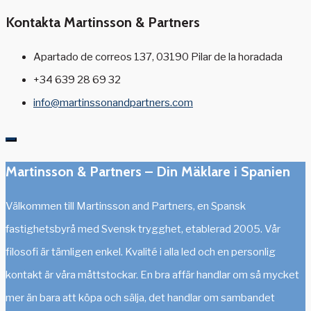
Kontakta Martinsson & Partners
Apartado de correos 137, 03190 Pilar de la horadada
+34 639 28 69 32
info@martinssonandpartners.com
Martinsson & Partners – Din Mäklare i Spanien
Välkommen till Martinsson and Partners, en Spansk
fastighetsbyrå med Svensk trygghet, etablerad 2005. Vår
filosofi är tämligen enkel. Kvalité i alla led och en personlig
kontakt är våra måttstockar. En bra affär handlar om så mycket
mer än bara att köpa och sälja, det handlar om sambandet