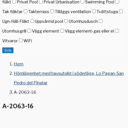
fläkt
Privat Pool
Privat Urbanisation
Swimming Pool
Tak fläktar
Takterrass
Tilläggs ventilation
Tvättstuga
Ugn-Häll-Fläkt
Uppvärmd pool
Utomhusdusch
Utomhusgrill
Vägg element
Vägg element-gas eller el
Vitvaror
WiFi
Sök
Hem
Hörnlägenhet med havsutsikt i söderläge, Lo Pagan-San
Pedro del Pinatar
A-2063-16
A-2063-16