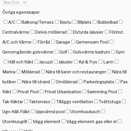
Övriga egenskaper
A/C
Balkong/Terrass
Bastu
Bilplats
Bubbelbad
Centralvärme
Delvis möblerad
Elstyrda Jalusier
Förinst.
A/C och Värme
Förråd
Garage
Gemensam Pool
Genomgående golvvärme
Golf
Golvvärme badrum
Gym
Häll och fläkt
Jacuzzi
Jalusier
Kyl & Frys
Larm
Marina
Möblerad
Nära till barer och restauranger
Nära till
butiker
Nära till strand
Omöblerad
Parkeringsplats
Pax
fläkt
Privat Pool
Privat Urbanisation
Swimming Pool
Tak fläktar
Takterrass
Tilläggs ventilation
Tvättstuga
Ugn-Häll-Fläkt
Uppvärmd pool
Utomhusdusch
Utomhusgrill
Vägg element
Vägg element-gas eller el