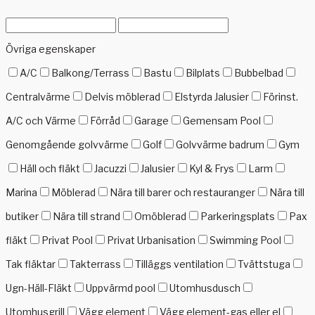
Övriga egenskaper
A/C
Balkong/Terrass
Bastu
Bilplats
Bubbelbad
Centralvärme
Delvis möblerad
Elstyrda Jalusier
Förinst.
A/C och Värme
Förråd
Garage
Gemensam Pool
Genomgående golvvärme
Golf
Golvvärme badrum
Gym
Häll och fläkt
Jacuzzi
Jalusier
Kyl & Frys
Larm
Marina
Möblerad
Nära till barer och restauranger
Nära till
butiker
Nära till strand
Omöblerad
Parkeringsplats
Pax
fläkt
Privat Pool
Privat Urbanisation
Swimming Pool
Tak fläktar
Takterrass
Tilläggs ventilation
Tvättstuga
Ugn-Häll-Fläkt
Uppvärmd pool
Utomhusdusch
Utomhusgrill
Vägg element
Vägg element-gas eller el