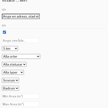
Vitvaror
WiFi