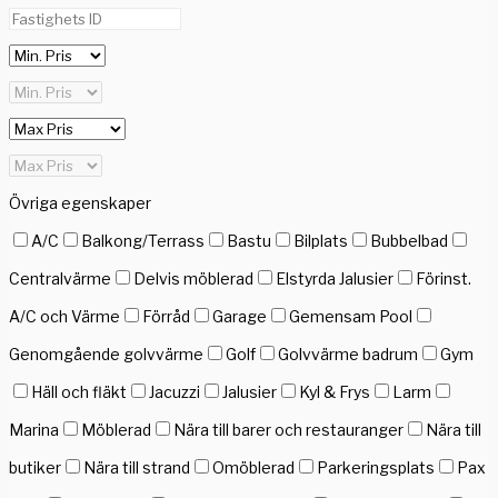
Övriga egenskaper
A/C
Balkong/Terrass
Bastu
Bilplats
Bubbelbad
Centralvärme
Delvis möblerad
Elstyrda Jalusier
Förinst.
A/C och Värme
Förråd
Garage
Gemensam Pool
Genomgående golvvärme
Golf
Golvvärme badrum
Gym
Häll och fläkt
Jacuzzi
Jalusier
Kyl & Frys
Larm
Marina
Möblerad
Nära till barer och restauranger
Nära till
butiker
Nära till strand
Omöblerad
Parkeringsplats
Pax