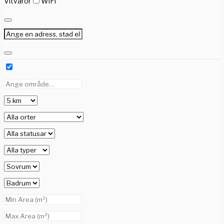
Vitvaror
WiFi