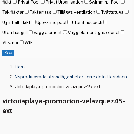
fläkt
Privat Pool
Privat Urbanisation
Swimming Pool
Tak fläktar
Takterrass
Tilläggs ventilation
Tvättstuga
Ugn-Häll-Fläkt
Uppvärmd pool
Utomhusdusch
Utomhusgrill
Vägg element
Vägg element-gas eller el
Vitvaror
WiFi
Sök
Hem
Nyproducerade strandlägenheter, Torre de la Horadada
victoriaplaya-promocion-velazquez45-ext
victoriaplaya-promocion-velazquez45-
ext