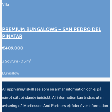
Villa
PREMIUM BUNGALOWS – SAN PEDRO DEL
PINATAR
€409,000
3 Sovrum • 95 m²
Bungalow
All upplysning skall ses som en allmän information och ej på
något sätt bindande juridiskt. All information kan ändras utan
avisering då Martinsson And Partners ej råder över information