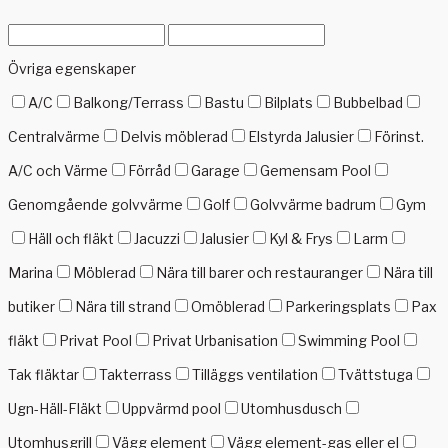
Övriga egenskaper
A/C
Balkong/Terrass
Bastu
Bilplats
Bubbelbad
Centralvärme
Delvis möblerad
Elstyrda Jalusier
Förinst.
A/C och Värme
Förråd
Garage
Gemensam Pool
Genomgående golvvärme
Golf
Golvvärme badrum
Gym
Häll och fläkt
Jacuzzi
Jalusier
Kyl & Frys
Larm
Marina
Möblerad
Nära till barer och restauranger
Nära till
butiker
Nära till strand
Omöblerad
Parkeringsplats
Pax
fläkt
Privat Pool
Privat Urbanisation
Swimming Pool
Tak fläktar
Takterrass
Tilläggs ventilation
Tvättstuga
Ugn-Häll-Fläkt
Uppvärmd pool
Utomhusdusch
Utomhusgrill
Vägg element
Vägg element-gas eller el