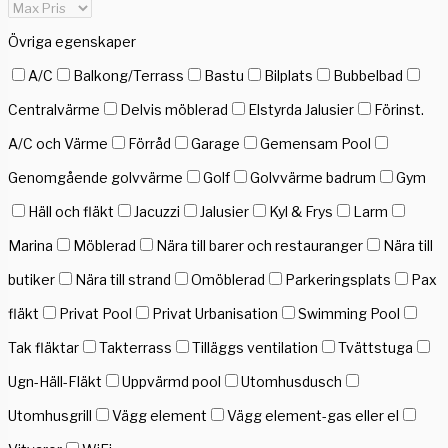
Övriga egenskaper
A/C
Balkong/Terrass
Bastu
Bilplats
Bubbelbad
Centralvärme
Delvis möblerad
Elstyrda Jalusier
Förinst.
A/C och Värme
Förråd
Garage
Gemensam Pool
Genomgående golvvärme
Golf
Golvvärme badrum
Gym
Häll och fläkt
Jacuzzi
Jalusier
Kyl & Frys
Larm
Marina
Möblerad
Nära till barer och restauranger
Nära till
butiker
Nära till strand
Omöblerad
Parkeringsplats
Pax
fläkt
Privat Pool
Privat Urbanisation
Swimming Pool
Tak fläktar
Takterrass
Tilläggs ventilation
Tvättstuga
Ugn-Häll-Fläkt
Uppvärmd pool
Utomhusdusch
Utomhusgrill
Vägg element
Vägg element-gas eller el