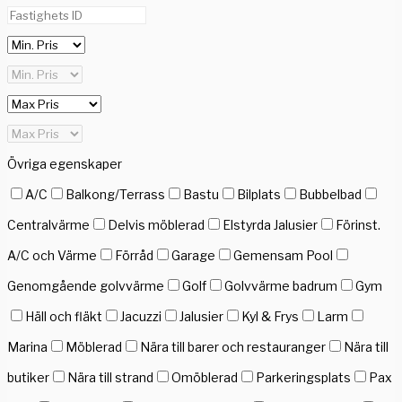
Övriga egenskaper
A/C
Balkong/Terrass
Bastu
Bilplats
Bubbelbad
Centralvärme
Delvis möblerad
Elstyrda Jalusier
Förinst.
A/C och Värme
Förråd
Garage
Gemensam Pool
Genomgående golvvärme
Golf
Golvvärme badrum
Gym
Häll och fläkt
Jacuzzi
Jalusier
Kyl & Frys
Larm
Marina
Möblerad
Nära till barer och restauranger
Nära till
butiker
Nära till strand
Omöblerad
Parkeringsplats
Pax