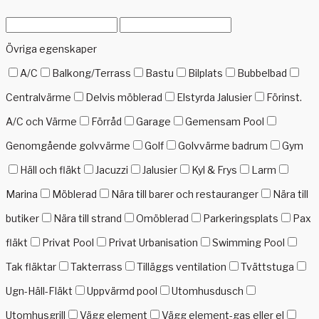
Övriga egenskaper
A/C
Balkong/Terrass
Bastu
Bilplats
Bubbelbad
Centralvärme
Delvis möblerad
Elstyrda Jalusier
Förinst.
A/C och Värme
Förråd
Garage
Gemensam Pool
Genomgående golvvärme
Golf
Golvvärme badrum
Gym
Häll och fläkt
Jacuzzi
Jalusier
Kyl & Frys
Larm
Marina
Möblerad
Nära till barer och restauranger
Nära till
butiker
Nära till strand
Omöblerad
Parkeringsplats
Pax
fläkt
Privat Pool
Privat Urbanisation
Swimming Pool
Tak fläktar
Takterrass
Tilläggs ventilation
Tvättstuga
Ugn-Häll-Fläkt
Uppvärmd pool
Utomhusdusch
Utomhusgrill
Vägg element
Vägg element-gas eller el