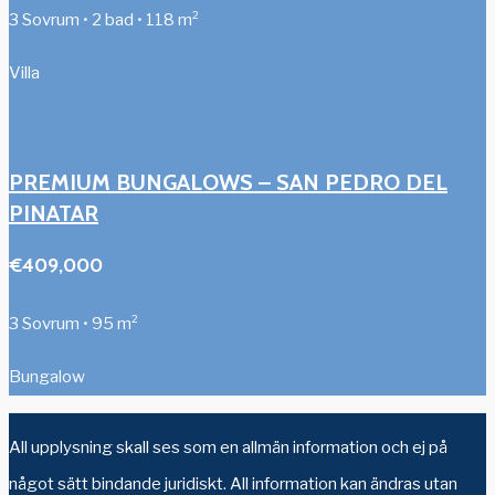
3 Sovrum • 2 bad • 118 m²
Villa
PREMIUM BUNGALOWS – SAN PEDRO DEL
PINATAR
€409,000
3 Sovrum • 95 m²
Bungalow
All upplysning skall ses som en allmän information och ej på
något sätt bindande juridiskt. All information kan ändras utan