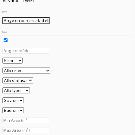
Vitvaror
WiFi