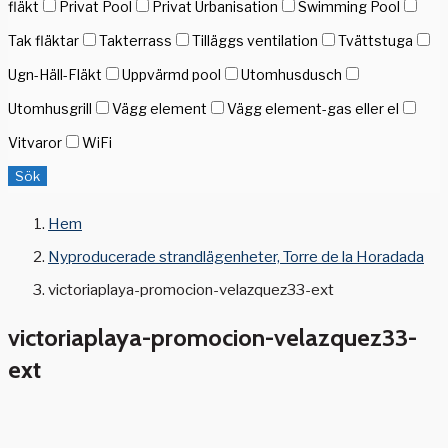
fläkt
Privat Pool
Privat Urbanisation
Swimming Pool
Tak fläktar
Takterrass
Tilläggs ventilation
Tvättstuga
Ugn-Häll-Fläkt
Uppvärmd pool
Utomhusdusch
Utomhusgrill
Vägg element
Vägg element-gas eller el
Vitvaror
WiFi
Sök
Hem
Nyproducerade strandlägenheter, Torre de la Horadada
victoriaplaya-promocion-velazquez33-ext
victoriaplaya-promocion-velazquez33-
ext