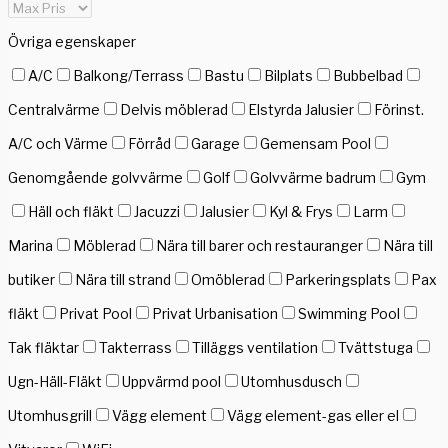
Övriga egenskaper
A/C
Balkong/Terrass
Bastu
Bilplats
Bubbelbad
Centralvärme
Delvis möblerad
Elstyrda Jalusier
Förinst.
A/C och Värme
Förråd
Garage
Gemensam Pool
Genomgående golvvärme
Golf
Golvvärme badrum
Gym
Häll och fläkt
Jacuzzi
Jalusier
Kyl & Frys
Larm
Marina
Möblerad
Nära till barer och restauranger
Nära till
butiker
Nära till strand
Omöblerad
Parkeringsplats
Pax
fläkt
Privat Pool
Privat Urbanisation
Swimming Pool
Tak fläktar
Takterrass
Tilläggs ventilation
Tvättstuga
Ugn-Häll-Fläkt
Uppvärmd pool
Utomhusdusch
Utomhusgrill
Vägg element
Vägg element-gas eller el