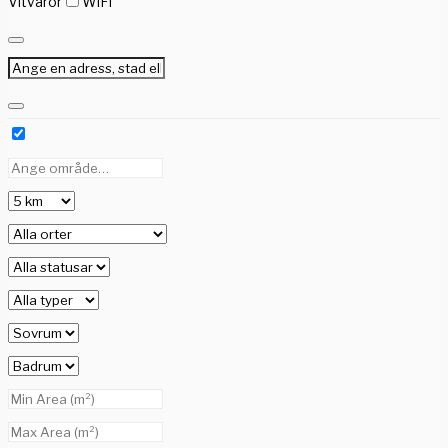
Vitvaror
WiFi