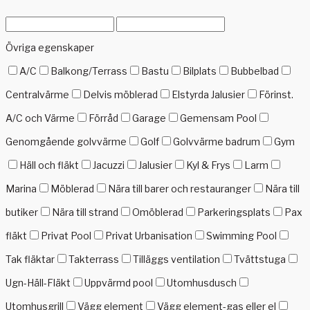
Övriga egenskaper
A/C
Balkong/Terrass
Bastu
Bilplats
Bubbelbad
Centralvärme
Delvis möblerad
Elstyrda Jalusier
Förinst.
A/C och Värme
Förråd
Garage
Gemensam Pool
Genomgående golvvärme
Golf
Golvvärme badrum
Gym
Häll och fläkt
Jacuzzi
Jalusier
Kyl & Frys
Larm
Marina
Möblerad
Nära till barer och restauranger
Nära till
butiker
Nära till strand
Omöblerad
Parkeringsplats
Pax
fläkt
Privat Pool
Privat Urbanisation
Swimming Pool
Tak fläktar
Takterrass
Tilläggs ventilation
Tvättstuga
Ugn-Häll-Fläkt
Uppvärmd pool
Utomhusdusch
Utomhusgrill
Vägg element
Vägg element-gas eller el