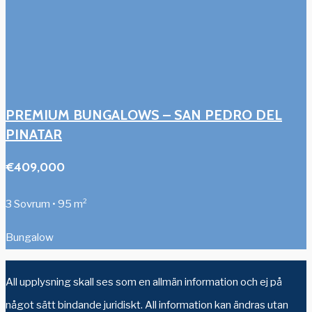
PREMIUM BUNGALOWS – SAN PEDRO DEL
PINATAR
€409,000
3 Sovrum • 95 m²
Bungalow
All upplysning skall ses som en allmän information och ej på
något sätt bindande juridiskt. All information kan ändras utan