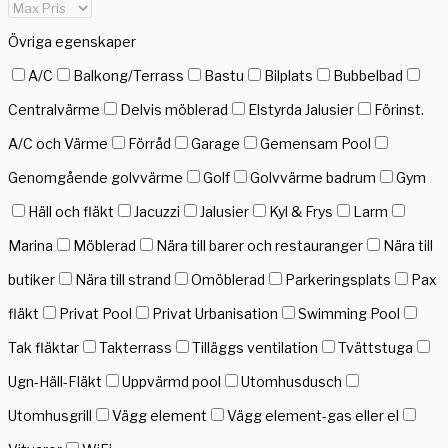
Övriga egenskaper
A/C
Balkong/Terrass
Bastu
Bilplats
Bubbelbad
Centralvärme
Delvis möblerad
Elstyrda Jalusier
Förinst.
A/C och Värme
Förråd
Garage
Gemensam Pool
Genomgående golvvärme
Golf
Golvvärme badrum
Gym
Häll och fläkt
Jacuzzi
Jalusier
Kyl & Frys
Larm
Marina
Möblerad
Nära till barer och restauranger
Nära till
butiker
Nära till strand
Omöblerad
Parkeringsplats
Pax
fläkt
Privat Pool
Privat Urbanisation
Swimming Pool
Tak fläktar
Takterrass
Tilläggs ventilation
Tvättstuga
Ugn-Häll-Fläkt
Uppvärmd pool
Utomhusdusch
Utomhusgrill
Vägg element
Vägg element-gas eller el