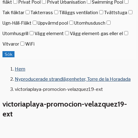
fläkt
Privat Pool
Privat Urbanisation
Swimming Pool
Tak fläktar
Takterrass
Tilläggs ventilation
Tvättstuga
Ugn-Häll-Fläkt
Uppvärmd pool
Utomhusdusch
Utomhusgrill
Vägg element
Vägg element-gas eller el
Vitvaror
WiFi
Sök
Hem
Nyproducerade strandlägenheter, Torre de la Horadada
victoriaplaya-promocion-velazquez19-ext
victoriaplaya-promocion-velazquez19-
ext