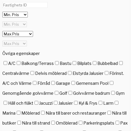
Övriga egenskaper
A/C
Balkong/Terrass
Bastu
Bilplats
Bubbelbad
Centralvärme
Delvis möblerad
Elstyrda Jalusier
Förinst.
A/C och Värme
Förråd
Garage
Gemensam Pool
Genomgående golvvärme
Golf
Golvvärme badrum
Gym
Häll och fläkt
Jacuzzi
Jalusier
Kyl & Frys
Larm
Marina
Möblerad
Nära till barer och restauranger
Nära till
butiker
Nära till strand
Omöblerad
Parkeringsplats
Pax