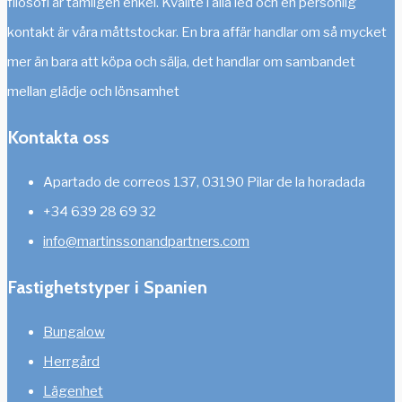
filosofi är tämligen enkel. Kvalité i alla led och en personlig
kontakt är våra måttstockar. En bra affär handlar om så mycket
mer än bara att köpa och sälja, det handlar om sambandet
mellan glädje och lönsamhet
Kontakta oss
Apartado de correos 137, 03190 Pilar de la horadada
+34 639 28 69 32
info@martinssonandpartners.com
Fastighetstyper i Spanien
Bungalow
Herrgård
Lägenhet