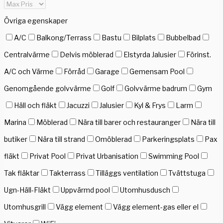
Övriga egenskaper
A/C
Balkong/Terrass
Bastu
Bilplats
Bubbelbad
Centralvärme
Delvis möblerad
Elstyrda Jalusier
Förinst.
A/C och Värme
Förråd
Garage
Gemensam Pool
Genomgående golvvärme
Golf
Golvvärme badrum
Gym
Häll och fläkt
Jacuzzi
Jalusier
Kyl & Frys
Larm
Marina
Möblerad
Nära till barer och restauranger
Nära till
butiker
Nära till strand
Omöblerad
Parkeringsplats
Pax
fläkt
Privat Pool
Privat Urbanisation
Swimming Pool
Tak fläktar
Takterrass
Tilläggs ventilation
Tvättstuga
Ugn-Häll-Fläkt
Uppvärmd pool
Utomhusdusch
Utomhusgrill
Vägg element
Vägg element-gas eller el