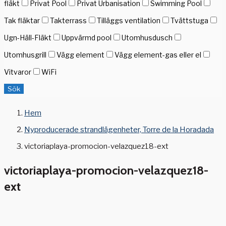
fläkt
Privat Pool
Privat Urbanisation
Swimming Pool
Tak fläktar
Takterrass
Tilläggs ventilation
Tvättstuga
Ugn-Häll-Fläkt
Uppvärmd pool
Utomhusdusch
Utomhusgrill
Vägg element
Vägg element-gas eller el
Vitvaror
WiFi
Sök
Hem
Nyproducerade strandlägenheter, Torre de la Horadada
victoriaplaya-promocion-velazquez18-ext
victoriaplaya-promocion-velazquez18-
ext