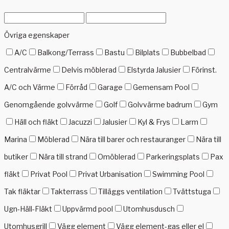
Övriga egenskaper
A/C
Balkong/Terrass
Bastu
Bilplats
Bubbelbad
Centralvärme
Delvis möblerad
Elstyrda Jalusier
Förinst.
A/C och Värme
Förråd
Garage
Gemensam Pool
Genomgående golvvärme
Golf
Golvvärme badrum
Gym
Häll och fläkt
Jacuzzi
Jalusier
Kyl & Frys
Larm
Marina
Möblerad
Nära till barer och restauranger
Nära till
butiker
Nära till strand
Omöblerad
Parkeringsplats
Pax
fläkt
Privat Pool
Privat Urbanisation
Swimming Pool
Tak fläktar
Takterrass
Tilläggs ventilation
Tvättstuga
Ugn-Häll-Fläkt
Uppvärmd pool
Utomhusdusch
Utomhusgrill
Vägg element
Vägg element-gas eller el