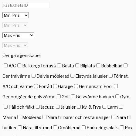
Övriga egenskaper
A/C
Balkong/Terrass
Bastu
Bilplats
Bubbelbad
Centralvärme
Delvis möblerad
Elstyrda Jalusier
Förinst.
A/C och Värme
Förråd
Garage
Gemensam Pool
Genomgående golvvärme
Golf
Golvvärme badrum
Gym
Häll och fläkt
Jacuzzi
Jalusier
Kyl & Frys
Larm
Marina
Möblerad
Nära till barer och restauranger
Nära till
butiker
Nära till strand
Omöblerad
Parkeringsplats
Pax