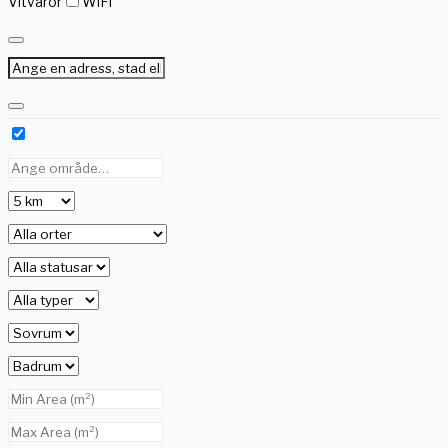
Vitvaror
WiFi