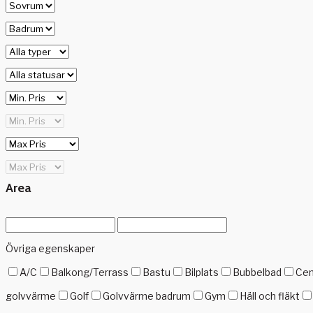
Area
Övriga egenskaper
A/C
Balkong/Terrass
Bastu
Bilplats
Bubbelbad
Cen
golvvärme
Golf
Golvvärme badrum
Gym
Häll och fläkt