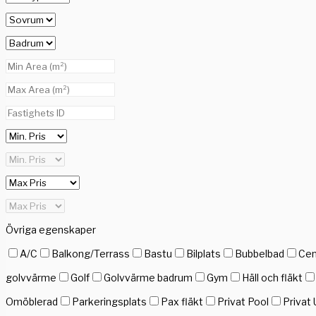
Övriga egenskaper
A/C
Balkong/Terrass
Bastu
Bilplats
Bubbelbad
Cen
golvvärme
Golf
Golvvärme badrum
Gym
Häll och fläkt
Omöblerad
Parkeringsplats
Pax fläkt
Privat Pool
Privat 