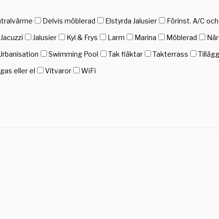
tralvärme
Delvis möblerad
Elstyrda Jalusier
Förinst. A/C oc
Jacuzzi
Jalusier
Kyl & Frys
Larm
Marina
Möblerad
När
Urbanisation
Swimming Pool
Tak fläktar
Takterrass
Tilläg
as eller el
Vitvaror
WiFi