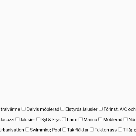
tralvärme
Delvis möblerad
Elstyrda Jalusier
Förinst. A/C oc
Jacuzzi
Jalusier
Kyl & Frys
Larm
Marina
Möblerad
När
Urbanisation
Swimming Pool
Tak fläktar
Takterrass
Tilläg