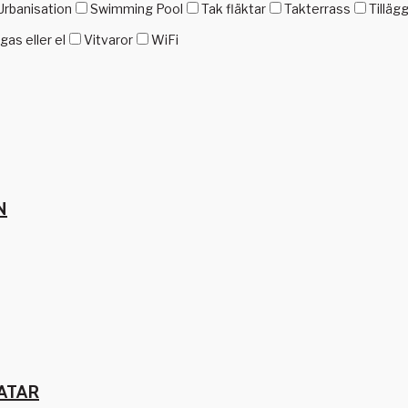
Urbanisation
Swimming Pool
Tak fläktar
Takterrass
Tilläg
as eller el
Vitvaror
WiFi
N
ATAR