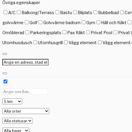
Övriga egenskaper
A/C
Balkong/Terrass
Bastu
Bilplats
Bubbelbad
Cen
golvvärme
Golf
Golvvärme badrum
Gym
Häll och fläkt
Omöblerad
Parkeringsplats
Pax fläkt
Privat Pool
Privat 
Utomhusdusch
Utomhusgrill
Vägg element
Vägg element-g