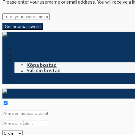
Please enter your username or email address. You will receive a l
Get new password
Hem
Till salu i Spanien
Köpa och sälja
Köpa bostad
Sälj din bostad
Om oss
Kontakta oss