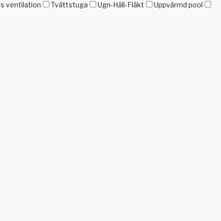
gs ventilation
Tvättstuga
Ugn-Häll-Fläkt
Uppvärmd pool