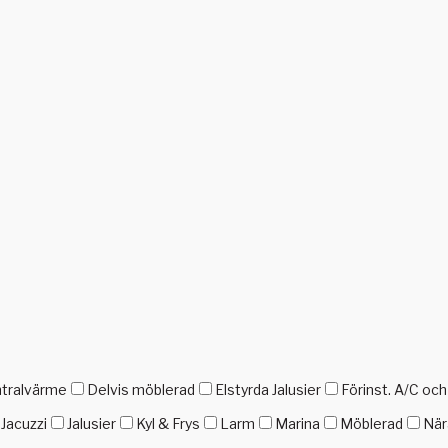
tralvärme
Delvis möblerad
Elstyrda Jalusier
Förinst. A/C oc
Jacuzzi
Jalusier
Kyl & Frys
Larm
Marina
Möblerad
När