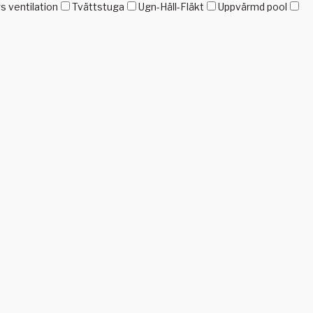
gs ventilation
Tvättstuga
Ugn-Häll-Fläkt
Uppvärmd pool