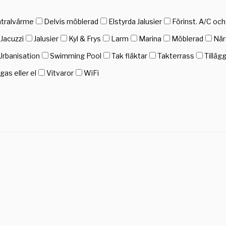
tralvärme
Delvis möblerad
Elstyrda Jalusier
Förinst. A/C oc
Jacuzzi
Jalusier
Kyl & Frys
Larm
Marina
Möblerad
När
Urbanisation
Swimming Pool
Tak fläktar
Takterrass
Tilläg
as eller el
Vitvaror
WiFi