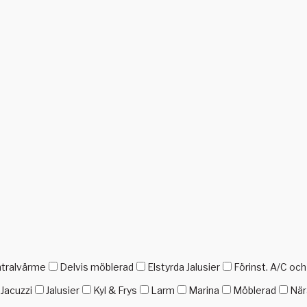
tralvärme
Delvis möblerad
Elstyrda Jalusier
Förinst. A/C oc
Jacuzzi
Jalusier
Kyl & Frys
Larm
Marina
Möblerad
När