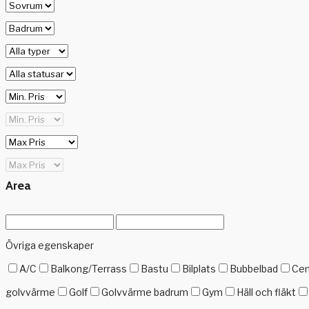
Area
Övriga egenskaper
A/C
Balkong/Terrass
Bastu
Bilplats
Bubbelbad
Cen
golvvärme
Golf
Golvvärme badrum
Gym
Häll och fläkt