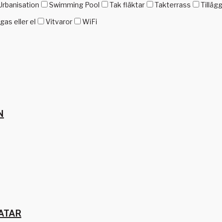
Urbanisation
Swimming Pool
Tak fläktar
Takterrass
Tilläg
as eller el
Vitvaror
WiFi
N
ATAR