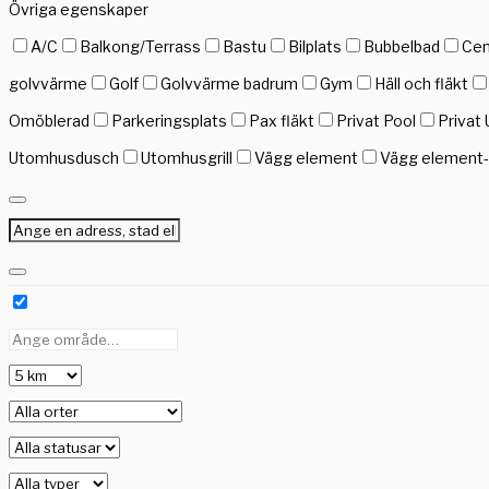
Övriga egenskaper
A/C
Balkong/Terrass
Bastu
Bilplats
Bubbelbad
Cen
golvvärme
Golf
Golvvärme badrum
Gym
Häll och fläkt
Omöblerad
Parkeringsplats
Pax fläkt
Privat Pool
Privat 
Utomhusdusch
Utomhusgrill
Vägg element
Vägg element-g