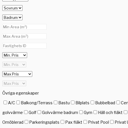
Övriga egenskaper
A/C
Balkong/Terrass
Bastu
Bilplats
Bubbelbad
Cen
golvvärme
Golf
Golvvärme badrum
Gym
Häll och fläkt
Omöblerad
Parkeringsplats
Pax fläkt
Privat Pool
Privat 