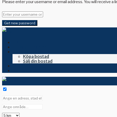
Please enter your username or email address. You will receive a l
Get new password
Hem
Till salu i Spanien
Köpa och sälja
Köpa bostad
Sälj din bostad
Om oss
Kontakta oss