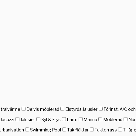
tralvärme
Delvis möblerad
Elstyrda Jalusier
Förinst. A/C oc
Jacuzzi
Jalusier
Kyl & Frys
Larm
Marina
Möblerad
När
Urbanisation
Swimming Pool
Tak fläktar
Takterrass
Tilläg