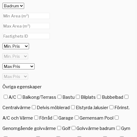
Övriga egenskaper
A/C
Balkong/Terrass
Bastu
Bilplats
Bubbelbad
Centralvärme
Delvis möblerad
Elstyrda Jalusier
Förinst.
A/C och Värme
Förråd
Garage
Gemensam Pool
Genomgående golvvärme
Golf
Golvvärme badrum
Gym