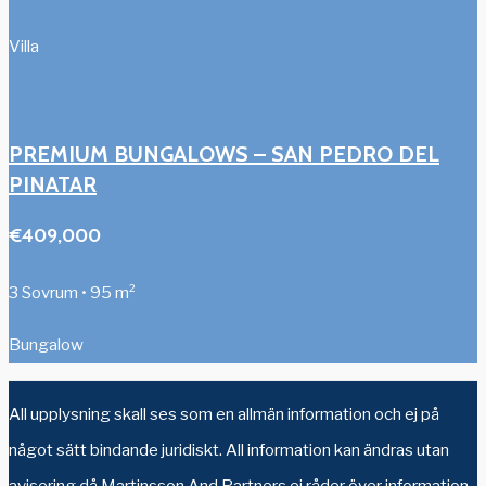
Villa
PREMIUM BUNGALOWS – SAN PEDRO DEL
PINATAR
€409,000
3 Sovrum • 95 m²
Bungalow
All upplysning skall ses som en allmän information och ej på
något sätt bindande juridiskt. All information kan ändras utan