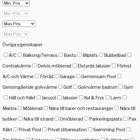
Övriga egenskaper
A/C
Balkong/Terrass
Bastu
Bilplats
Bubbelbad
Centralvärme
Delvis möblerad
Elstyrda Jalusier
Förinst.
A/C och Värme
Förråd
Garage
Gemensam Pool
Genomgående golvvärme
Golf
Golvvärme badrum
Gym
Häll och fläkt
Jacuzzi
Jalusier
Kyl & Frys
Larm
Marina
Möblerad
Nära till barer och restauranger
Nära till
butiker
Nära till strand
Omöblerad
Parkeringsplats
Pax
fläkt
Privat Pool
Privat Urbanisation
Swimming Pool