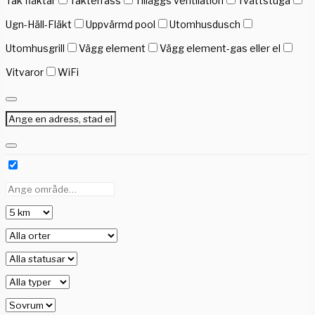
Tak fläktar
Takterrass
Tilläggs ventilation
Tvättstuga
Ugn-Häll-Fläkt
Uppvärmd pool
Utomhusdusch
Utomhusgrill
Vägg element
Vägg element-gas eller el
Vitvaror
WiFi