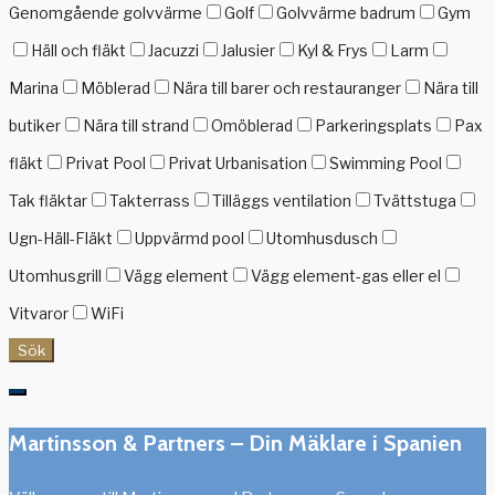
Genomgående golvvärme
Golf
Golvvärme badrum
Gym
Häll och fläkt
Jacuzzi
Jalusier
Kyl & Frys
Larm
Marina
Möblerad
Nära till barer och restauranger
Nära till
butiker
Nära till strand
Omöblerad
Parkeringsplats
Pax
fläkt
Privat Pool
Privat Urbanisation
Swimming Pool
Tak fläktar
Takterrass
Tilläggs ventilation
Tvättstuga
Ugn-Häll-Fläkt
Uppvärmd pool
Utomhusdusch
Utomhusgrill
Vägg element
Vägg element-gas eller el
Vitvaror
WiFi
Sök
Martinsson & Partners – Din Mäklare i Spanien