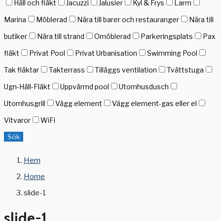
Häll och fläkt
Jacuzzi
Jalusier
Kyl & Frys
Larm
Marina
Möblerad
Nära till barer och restauranger
Nära till
butiker
Nära till strand
Omöblerad
Parkeringsplats
Pax
fläkt
Privat Pool
Privat Urbanisation
Swimming Pool
Tak fläktar
Takterrass
Tilläggs ventilation
Tvättstuga
Ugn-Häll-Fläkt
Uppvärmd pool
Utomhusdusch
Utomhusgrill
Vägg element
Vägg element-gas eller el
Vitvaror
WiFi
Sök
Hem
Home
slide-1
slide-1