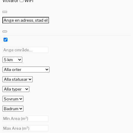
Vitvaror
WiFi