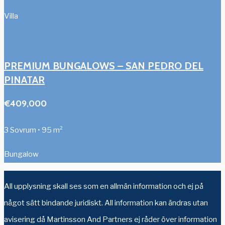
Villa
PREMIUM BUNGALOWS – SAN PEDRO DEL
PINATAR
€409,000
3 Sovrum • 95 m²
Bungalow
All upplysning skall ses som en allmän information och ej på
något sätt bindande juridiskt. All information kan ändras utan
avisering då Martinsson And Partners ej råder över information