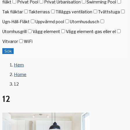
fläkt
Privat Pool
Privat Urbanisation
Swimming Pool
Tak fläktar
Takterrass
Tilläggs ventilation
Tvättstuga
Ugn-Häll-Fläkt
Uppvärmd pool
Utomhusdusch
Utomhusgrill
Vägg element
Vägg element-gas eller el
Vitvaror
WiFi
Sök
Hem
Home
12
12