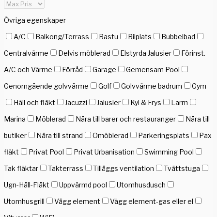
Övriga egenskaper
A/C
Balkong/Terrass
Bastu
Bilplats
Bubbelbad
Centralvärme
Delvis möblerad
Elstyrda Jalusier
Förinst.
A/C och Värme
Förråd
Garage
Gemensam Pool
Genomgående golvvärme
Golf
Golvvärme badrum
Gym
Häll och fläkt
Jacuzzi
Jalusier
Kyl & Frys
Larm
Marina
Möblerad
Nära till barer och restauranger
Nära till
butiker
Nära till strand
Omöblerad
Parkeringsplats
Pax
fläkt
Privat Pool
Privat Urbanisation
Swimming Pool
Tak fläktar
Takterrass
Tilläggs ventilation
Tvättstuga
Ugn-Häll-Fläkt
Uppvärmd pool
Utomhusdusch
Utomhusgrill
Vägg element
Vägg element-gas eller el