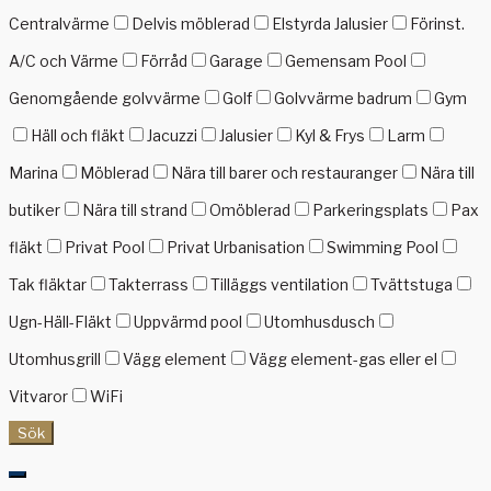
Centralvärme
Delvis möblerad
Elstyrda Jalusier
Förinst.
A/C och Värme
Förråd
Garage
Gemensam Pool
Genomgående golvvärme
Golf
Golvvärme badrum
Gym
Häll och fläkt
Jacuzzi
Jalusier
Kyl & Frys
Larm
Marina
Möblerad
Nära till barer och restauranger
Nära till
butiker
Nära till strand
Omöblerad
Parkeringsplats
Pax
fläkt
Privat Pool
Privat Urbanisation
Swimming Pool
Tak fläktar
Takterrass
Tilläggs ventilation
Tvättstuga
Ugn-Häll-Fläkt
Uppvärmd pool
Utomhusdusch
Utomhusgrill
Vägg element
Vägg element-gas eller el
Vitvaror
WiFi
Sök