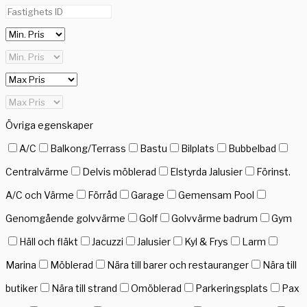
Övriga egenskaper
A/C
Balkong/Terrass
Bastu
Bilplats
Bubbelbad
Centralvärme
Delvis möblerad
Elstyrda Jalusier
Förinst.
A/C och Värme
Förråd
Garage
Gemensam Pool
Genomgående golvvärme
Golf
Golvvärme badrum
Gym
Häll och fläkt
Jacuzzi
Jalusier
Kyl & Frys
Larm
Marina
Möblerad
Nära till barer och restauranger
Nära till
butiker
Nära till strand
Omöblerad
Parkeringsplats
Pax