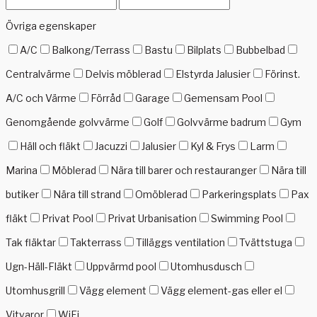
Övriga egenskaper
A/C
Balkong/Terrass
Bastu
Bilplats
Bubbelbad
Centralvärme
Delvis möblerad
Elstyrda Jalusier
Förinst.
A/C och Värme
Förråd
Garage
Gemensam Pool
Genomgående golvvärme
Golf
Golvvärme badrum
Gym
Häll och fläkt
Jacuzzi
Jalusier
Kyl & Frys
Larm
Marina
Möblerad
Nära till barer och restauranger
Nära till
butiker
Nära till strand
Omöblerad
Parkeringsplats
Pax
fläkt
Privat Pool
Privat Urbanisation
Swimming Pool
Tak fläktar
Takterrass
Tilläggs ventilation
Tvättstuga
Ugn-Häll-Fläkt
Uppvärmd pool
Utomhusdusch
Utomhusgrill
Vägg element
Vägg element-gas eller el
Vitvaror
WiFi