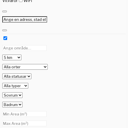
Vitvaror
WiFi