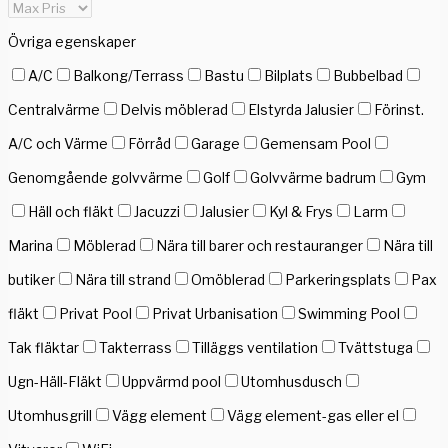
Övriga egenskaper
A/C
Balkong/Terrass
Bastu
Bilplats
Bubbelbad
Centralvärme
Delvis möblerad
Elstyrda Jalusier
Förinst.
A/C och Värme
Förråd
Garage
Gemensam Pool
Genomgående golvvärme
Golf
Golvvärme badrum
Gym
Häll och fläkt
Jacuzzi
Jalusier
Kyl & Frys
Larm
Marina
Möblerad
Nära till barer och restauranger
Nära till
butiker
Nära till strand
Omöblerad
Parkeringsplats
Pax
fläkt
Privat Pool
Privat Urbanisation
Swimming Pool
Tak fläktar
Takterrass
Tilläggs ventilation
Tvättstuga
Ugn-Häll-Fläkt
Uppvärmd pool
Utomhusdusch
Utomhusgrill
Vägg element
Vägg element-gas eller el