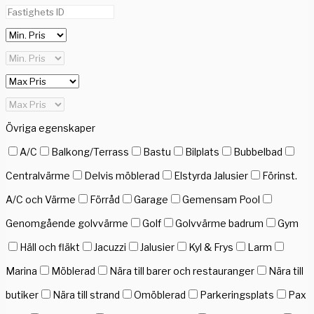
Övriga egenskaper
A/C
Balkong/Terrass
Bastu
Bilplats
Bubbelbad
Centralvärme
Delvis möblerad
Elstyrda Jalusier
Förinst.
A/C och Värme
Förråd
Garage
Gemensam Pool
Genomgående golvvärme
Golf
Golvvärme badrum
Gym
Häll och fläkt
Jacuzzi
Jalusier
Kyl & Frys
Larm
Marina
Möblerad
Nära till barer och restauranger
Nära till
butiker
Nära till strand
Omöblerad
Parkeringsplats
Pax