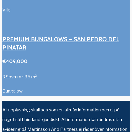
Villa
PREMIUM BUNGALOWS – SAN PEDRO DEL
PINATAR
€409,000
3 Sovrum • 95 m²
Bungalow
All upplysning skall ses som en allmän information och ej på
något sätt bindande juridiskt. All information kan ändras utan
avisering då Martinsson And Partners ej råder över information