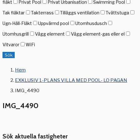
fläkt
Privat Pool
Privat Urbanisation
Swimming Pool
Tak fläktar
Takterrass
Tilläggs ventilation
Tvättstuga
Ugn-Häll-Fläkt
Uppvärmd pool
Utomhusdusch
Utomhusgrill
Vägg element
Vägg element-gas eller el
Vitvaror
WiFi
Sök
Hem
EXKLUSIV 1-PLANS VILLA MED POOL- LO PAGAN
IMG_4490
IMG_4490
Sök aktuella fastigheter