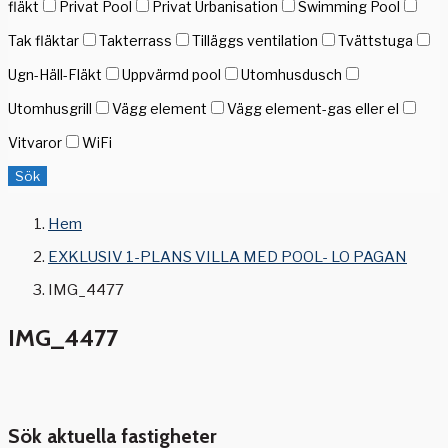
fläkt
Privat Pool
Privat Urbanisation
Swimming Pool
Tak fläktar
Takterrass
Tilläggs ventilation
Tvättstuga
Ugn-Häll-Fläkt
Uppvärmd pool
Utomhusdusch
Utomhusgrill
Vägg element
Vägg element-gas eller el
Vitvaror
WiFi
Sök
Hem
EXKLUSIV 1-PLANS VILLA MED POOL- LO PAGAN
IMG_4477
IMG_4477
Sök aktuella fastigheter