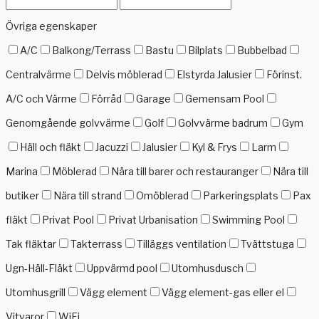
Övriga egenskaper
A/C
Balkong/Terrass
Bastu
Bilplats
Bubbelbad
Centralvärme
Delvis möblerad
Elstyrda Jalusier
Förinst.
A/C och Värme
Förråd
Garage
Gemensam Pool
Genomgående golvvärme
Golf
Golvvärme badrum
Gym
Häll och fläkt
Jacuzzi
Jalusier
Kyl & Frys
Larm
Marina
Möblerad
Nära till barer och restauranger
Nära till
butiker
Nära till strand
Omöblerad
Parkeringsplats
Pax
fläkt
Privat Pool
Privat Urbanisation
Swimming Pool
Tak fläktar
Takterrass
Tilläggs ventilation
Tvättstuga
Ugn-Häll-Fläkt
Uppvärmd pool
Utomhusdusch
Utomhusgrill
Vägg element
Vägg element-gas eller el
Vitvaror
WiFi