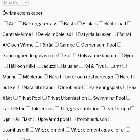
Övriga egenskaper
A/C
Balkong/Terrass
Bastu
Bilplats
Bubbelbad
Centralvärme
Delvis möblerad
Elstyrda Jalusier
Förinst.
A/C och Värme
Förråd
Garage
Gemensam Pool
Genomgående golvvärme
Golf
Golvvärme badrum
Gym
Häll och fläkt
Jacuzzi
Jalusier
Kyl & Frys
Larm
Marina
Möblerad
Nära till barer och restauranger
Nära till
butiker
Nära till strand
Omöblerad
Parkeringsplats
Pax
fläkt
Privat Pool
Privat Urbanisation
Swimming Pool
Tak fläktar
Takterrass
Tilläggs ventilation
Tvättstuga
Ugn-Häll-Fläkt
Uppvärmd pool
Utomhusdusch
Utomhusgrill
Vägg element
Vägg element-gas eller el