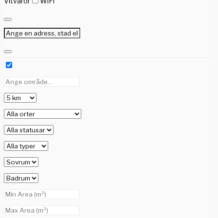
Vitvaror
WiFi