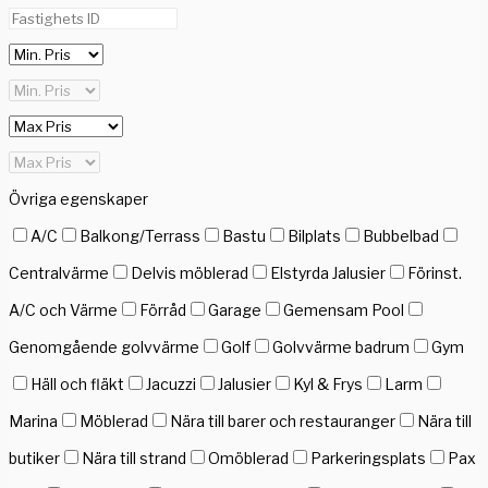
Övriga egenskaper
A/C
Balkong/Terrass
Bastu
Bilplats
Bubbelbad
Centralvärme
Delvis möblerad
Elstyrda Jalusier
Förinst.
A/C och Värme
Förråd
Garage
Gemensam Pool
Genomgående golvvärme
Golf
Golvvärme badrum
Gym
Häll och fläkt
Jacuzzi
Jalusier
Kyl & Frys
Larm
Marina
Möblerad
Nära till barer och restauranger
Nära till
butiker
Nära till strand
Omöblerad
Parkeringsplats
Pax