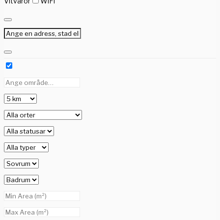
Vitvaror
WiFi