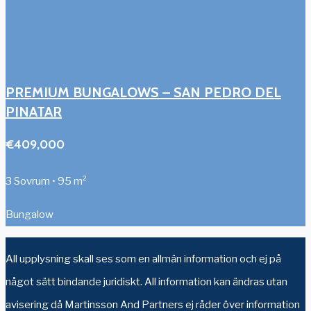
PREMIUM BUNGALOWS – SAN PEDRO DEL
PINATAR
€409,000
3 Sovrum • 95 m²
Bungalow
All upplysning skall ses som en allmän information och ej på
något sätt bindande juridiskt. All information kan ändras utan
avisering då Martinsson And Partners ej råder över information