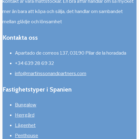
kontakt är våra måttstockar. En bra affär handlar om så mycket
mer än bara att köpa och sälja, det handlar om sambandet
mellan glädje och lönsamhet
Kontakta oss
Apartado de correos 137, 03190 Pilar de la horadada
+34 639 28 69 32
info@martinssonandpartners.com
Fastighetstyper i Spanien
Bungalow
Herrgård
Lägenhet
Penthouse