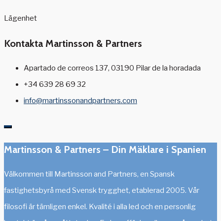
Lägenhet
Kontakta Martinsson & Partners
Apartado de correos 137, 03190 Pilar de la horadada
+34 639 28 69 32
info@martinssonandpartners.com
Martinsson & Partners – Din Mäklare i Spanien
Välkommen till Martinsson and Partners, en Spansk
fastighetsbyrå med Svensk trygghet, etablerad 2005. Vår
filosofi är tämligen enkel. Kvalité i alla led och en personlig