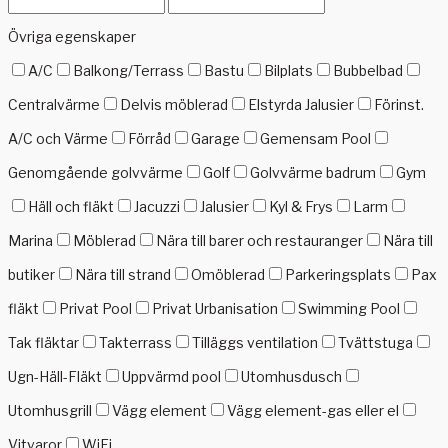
Övriga egenskaper
A/C
Balkong/Terrass
Bastu
Bilplats
Bubbelbad
Centralvärme
Delvis möblerad
Elstyrda Jalusier
Förinst.
A/C och Värme
Förråd
Garage
Gemensam Pool
Genomgående golvvärme
Golf
Golvvärme badrum
Gym
Häll och fläkt
Jacuzzi
Jalusier
Kyl & Frys
Larm
Marina
Möblerad
Nära till barer och restauranger
Nära till
butiker
Nära till strand
Omöblerad
Parkeringsplats
Pax
fläkt
Privat Pool
Privat Urbanisation
Swimming Pool
Tak fläktar
Takterrass
Tilläggs ventilation
Tvättstuga
Ugn-Häll-Fläkt
Uppvärmd pool
Utomhusdusch
Utomhusgrill
Vägg element
Vägg element-gas eller el
Vitvaror
WiFi