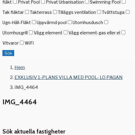
fläkt
Privat Pool
Privat Urbanisation
Swimming Pool
Tak fläktar
Takterrass
Tilläggs ventilation
Tvättstuga
Ugn-Häll-Fläkt
Uppvärmd pool
Utomhusdusch
Utomhusgrill
Vägg element
Vägg element-gas eller el
Vitvaror
WiFi
Sök
Hem
EXKLUSIV 1-PLANS VILLA MED POOL- LO PAGAN
IMG_4464
IMG_4464
Sök aktuella fastigheter