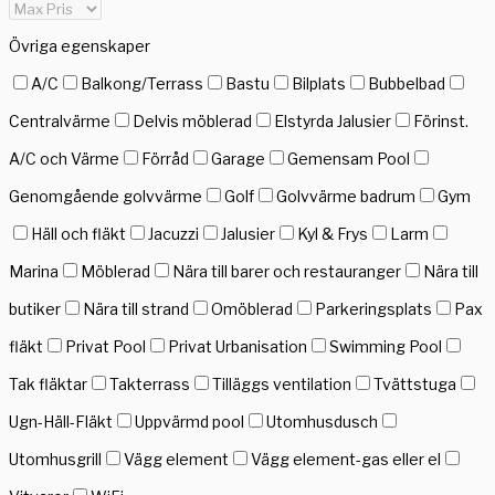
Övriga egenskaper
A/C
Balkong/Terrass
Bastu
Bilplats
Bubbelbad
Centralvärme
Delvis möblerad
Elstyrda Jalusier
Förinst.
A/C och Värme
Förråd
Garage
Gemensam Pool
Genomgående golvvärme
Golf
Golvvärme badrum
Gym
Häll och fläkt
Jacuzzi
Jalusier
Kyl & Frys
Larm
Marina
Möblerad
Nära till barer och restauranger
Nära till
butiker
Nära till strand
Omöblerad
Parkeringsplats
Pax
fläkt
Privat Pool
Privat Urbanisation
Swimming Pool
Tak fläktar
Takterrass
Tilläggs ventilation
Tvättstuga
Ugn-Häll-Fläkt
Uppvärmd pool
Utomhusdusch
Utomhusgrill
Vägg element
Vägg element-gas eller el