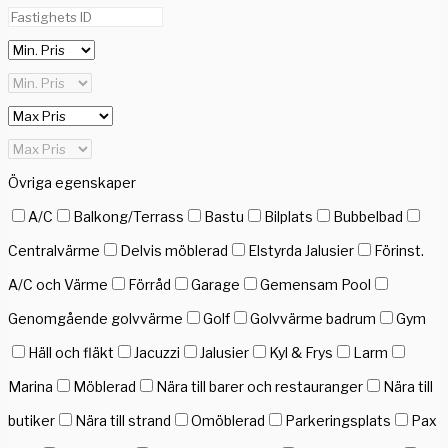
Övriga egenskaper
A/C
Balkong/Terrass
Bastu
Bilplats
Bubbelbad
Centralvärme
Delvis möblerad
Elstyrda Jalusier
Förinst.
A/C och Värme
Förråd
Garage
Gemensam Pool
Genomgående golvvärme
Golf
Golvvärme badrum
Gym
Häll och fläkt
Jacuzzi
Jalusier
Kyl & Frys
Larm
Marina
Möblerad
Nära till barer och restauranger
Nära till
butiker
Nära till strand
Omöblerad
Parkeringsplats
Pax