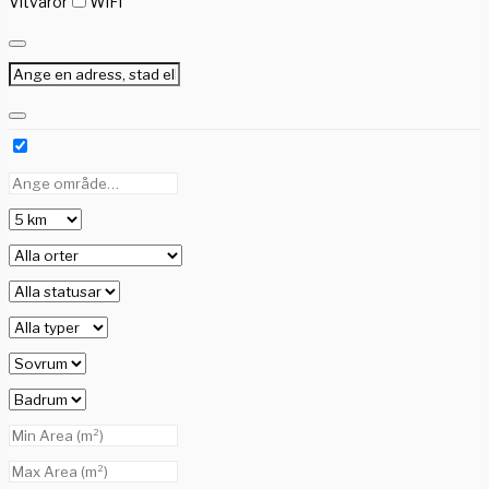
Vitvaror
WiFi