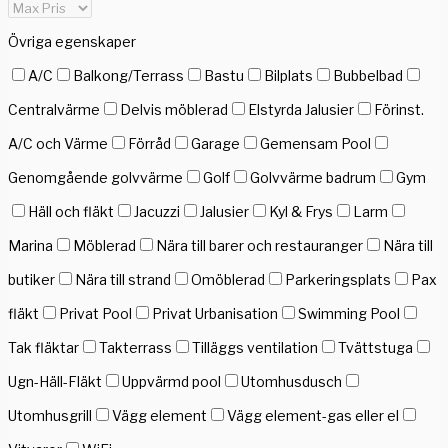
Övriga egenskaper
A/C
Balkong/Terrass
Bastu
Bilplats
Bubbelbad
Centralvärme
Delvis möblerad
Elstyrda Jalusier
Förinst.
A/C och Värme
Förråd
Garage
Gemensam Pool
Genomgående golvvärme
Golf
Golvvärme badrum
Gym
Häll och fläkt
Jacuzzi
Jalusier
Kyl & Frys
Larm
Marina
Möblerad
Nära till barer och restauranger
Nära till
butiker
Nära till strand
Omöblerad
Parkeringsplats
Pax
fläkt
Privat Pool
Privat Urbanisation
Swimming Pool
Tak fläktar
Takterrass
Tilläggs ventilation
Tvättstuga
Ugn-Häll-Fläkt
Uppvärmd pool
Utomhusdusch
Utomhusgrill
Vägg element
Vägg element-gas eller el