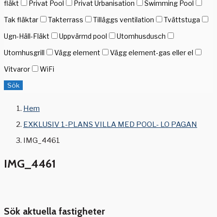
fläkt
Privat Pool
Privat Urbanisation
Swimming Pool
Tak fläktar
Takterrass
Tilläggs ventilation
Tvättstuga
Ugn-Häll-Fläkt
Uppvärmd pool
Utomhusdusch
Utomhusgrill
Vägg element
Vägg element-gas eller el
Vitvaror
WiFi
Sök
Hem
EXKLUSIV 1-PLANS VILLA MED POOL- LO PAGAN
IMG_4461
IMG_4461
Sök aktuella fastigheter