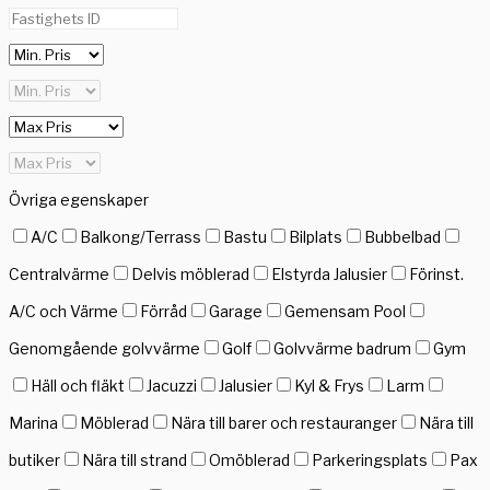
Övriga egenskaper
A/C
Balkong/Terrass
Bastu
Bilplats
Bubbelbad
Centralvärme
Delvis möblerad
Elstyrda Jalusier
Förinst.
A/C och Värme
Förråd
Garage
Gemensam Pool
Genomgående golvvärme
Golf
Golvvärme badrum
Gym
Häll och fläkt
Jacuzzi
Jalusier
Kyl & Frys
Larm
Marina
Möblerad
Nära till barer och restauranger
Nära till
butiker
Nära till strand
Omöblerad
Parkeringsplats
Pax