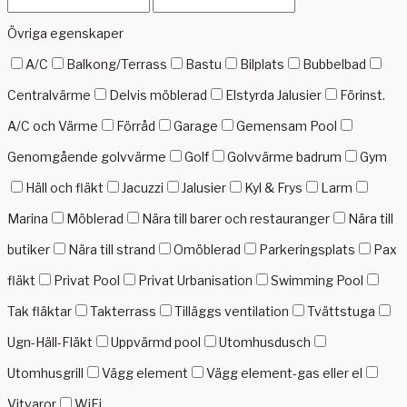
Övriga egenskaper
A/C
Balkong/Terrass
Bastu
Bilplats
Bubbelbad
Centralvärme
Delvis möblerad
Elstyrda Jalusier
Förinst.
A/C och Värme
Förråd
Garage
Gemensam Pool
Genomgående golvvärme
Golf
Golvvärme badrum
Gym
Häll och fläkt
Jacuzzi
Jalusier
Kyl & Frys
Larm
Marina
Möblerad
Nära till barer och restauranger
Nära till
butiker
Nära till strand
Omöblerad
Parkeringsplats
Pax
fläkt
Privat Pool
Privat Urbanisation
Swimming Pool
Tak fläktar
Takterrass
Tilläggs ventilation
Tvättstuga
Ugn-Häll-Fläkt
Uppvärmd pool
Utomhusdusch
Utomhusgrill
Vägg element
Vägg element-gas eller el
Vitvaror
WiFi