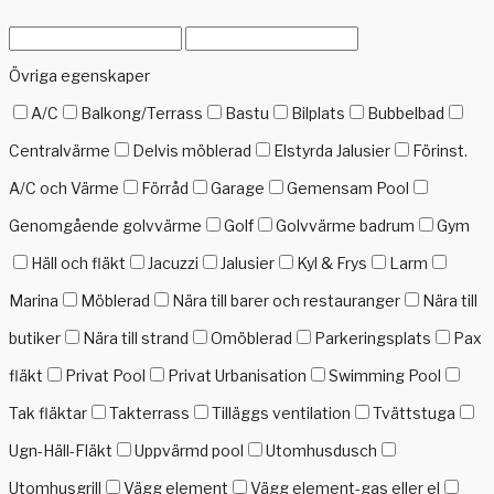
Övriga egenskaper
A/C
Balkong/Terrass
Bastu
Bilplats
Bubbelbad
Centralvärme
Delvis möblerad
Elstyrda Jalusier
Förinst.
A/C och Värme
Förråd
Garage
Gemensam Pool
Genomgående golvvärme
Golf
Golvvärme badrum
Gym
Häll och fläkt
Jacuzzi
Jalusier
Kyl & Frys
Larm
Marina
Möblerad
Nära till barer och restauranger
Nära till
butiker
Nära till strand
Omöblerad
Parkeringsplats
Pax
fläkt
Privat Pool
Privat Urbanisation
Swimming Pool
Tak fläktar
Takterrass
Tilläggs ventilation
Tvättstuga
Ugn-Häll-Fläkt
Uppvärmd pool
Utomhusdusch
Utomhusgrill
Vägg element
Vägg element-gas eller el