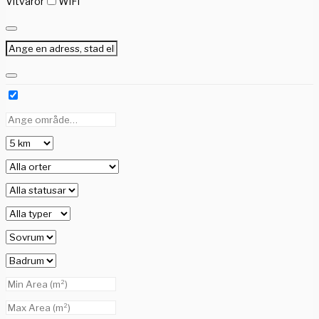
Vitvaror
WiFi