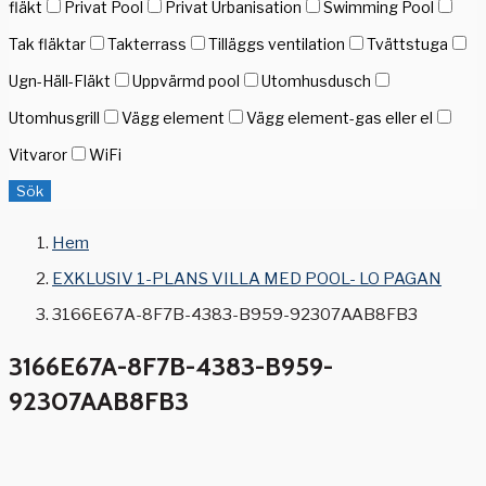
fläkt
Privat Pool
Privat Urbanisation
Swimming Pool
Tak fläktar
Takterrass
Tilläggs ventilation
Tvättstuga
Ugn-Häll-Fläkt
Uppvärmd pool
Utomhusdusch
Utomhusgrill
Vägg element
Vägg element-gas eller el
Vitvaror
WiFi
Sök
Hem
EXKLUSIV 1-PLANS VILLA MED POOL- LO PAGAN
3166E67A-8F7B-4383-B959-92307AAB8FB3
3166E67A-8F7B-4383-B959-
92307AAB8FB3