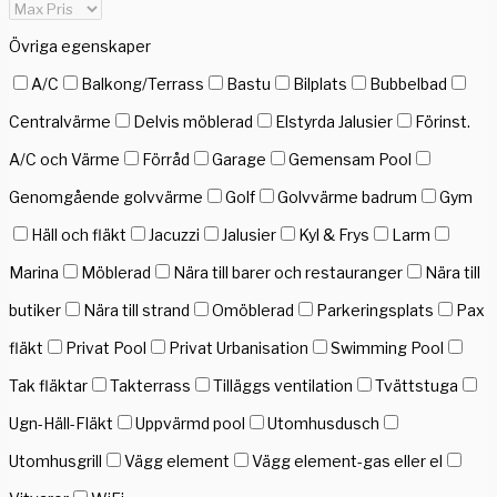
Övriga egenskaper
A/C
Balkong/Terrass
Bastu
Bilplats
Bubbelbad
Centralvärme
Delvis möblerad
Elstyrda Jalusier
Förinst.
A/C och Värme
Förråd
Garage
Gemensam Pool
Genomgående golvvärme
Golf
Golvvärme badrum
Gym
Häll och fläkt
Jacuzzi
Jalusier
Kyl & Frys
Larm
Marina
Möblerad
Nära till barer och restauranger
Nära till
butiker
Nära till strand
Omöblerad
Parkeringsplats
Pax
fläkt
Privat Pool
Privat Urbanisation
Swimming Pool
Tak fläktar
Takterrass
Tilläggs ventilation
Tvättstuga
Ugn-Häll-Fläkt
Uppvärmd pool
Utomhusdusch
Utomhusgrill
Vägg element
Vägg element-gas eller el