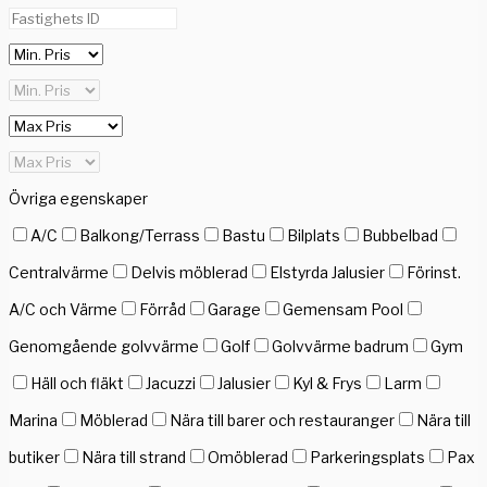
Övriga egenskaper
A/C
Balkong/Terrass
Bastu
Bilplats
Bubbelbad
Centralvärme
Delvis möblerad
Elstyrda Jalusier
Förinst.
A/C och Värme
Förråd
Garage
Gemensam Pool
Genomgående golvvärme
Golf
Golvvärme badrum
Gym
Häll och fläkt
Jacuzzi
Jalusier
Kyl & Frys
Larm
Marina
Möblerad
Nära till barer och restauranger
Nära till
butiker
Nära till strand
Omöblerad
Parkeringsplats
Pax