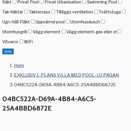
fläkt
Privat Pool
Privat Urbanisation
Swimming Pool
Tak fläktar
Takterrass
Tilläggs ventilation
Tvättstuga
Ugn-Häll-Fläkt
Uppvärmd pool
Utomhusdusch
Utomhusgrill
Vägg element
Vägg element-gas eller el
Vitvaror
WiFi
Sök
Hem
EXKLUSIV 1-PLANS VILLA MED POOL- LO PAGAN
04BC522A-D69A-4B84-A6C5-25A4BBD6872E
04BC522A-D69A-4B84-A6C5-
25A4BBD6872E