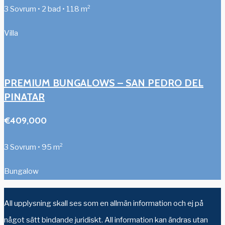
3 Sovrum • 2 bad • 118 m²
Villa
PREMIUM BUNGALOWS – SAN PEDRO DEL
PINATAR
€409,000
3 Sovrum • 95 m²
Bungalow
All upplysning skall ses som en allmän information och ej på
något sätt bindande juridiskt. All information kan ändras utan