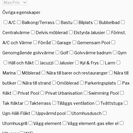
Övriga egenskaper
A/C
Balkong/Terrass
Bastu
Bilplats
Bubbelbad
Centralvärme
Delvis möblerad
Elstyrda Jalusier
Förinst.
A/C och Värme
Förråd
Garage
Gemensam Pool
Genomgående golvvärme
Golf
Golvvärme badrum
Gym
Häll och fläkt
Jacuzzi
Jalusier
Kyl & Frys
Larm
Marina
Möblerad
Nära till barer och restauranger
Nära till
butiker
Nära till strand
Omöblerad
Parkeringsplats
Pax
fläkt
Privat Pool
Privat Urbanisation
Swimming Pool
Tak fläktar
Takterrass
Tilläggs ventilation
Tvättstuga
Ugn-Häll-Fläkt
Uppvärmd pool
Utomhusdusch
Utomhusgrill
Vägg element
Vägg element-gas eller el