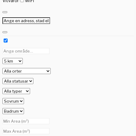
Vitvaror
WiFi