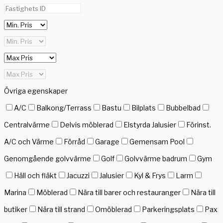
Övriga egenskaper
A/C
Balkong/Terrass
Bastu
Bilplats
Bubbelbad
Centralvärme
Delvis möblerad
Elstyrda Jalusier
Förinst.
A/C och Värme
Förråd
Garage
Gemensam Pool
Genomgående golvvärme
Golf
Golvvärme badrum
Gym
Häll och fläkt
Jacuzzi
Jalusier
Kyl & Frys
Larm
Marina
Möblerad
Nära till barer och restauranger
Nära till
butiker
Nära till strand
Omöblerad
Parkeringsplats
Pax