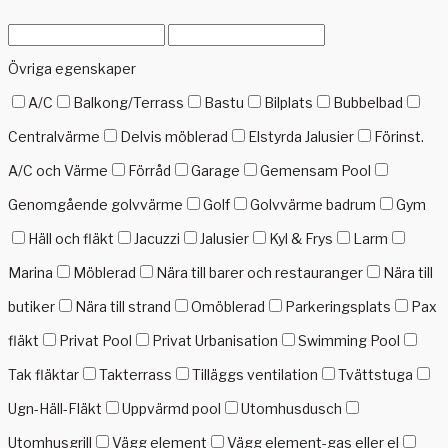
Övriga egenskaper
A/C
Balkong/Terrass
Bastu
Bilplats
Bubbelbad
Centralvärme
Delvis möblerad
Elstyrda Jalusier
Förinst.
A/C och Värme
Förråd
Garage
Gemensam Pool
Genomgående golvvärme
Golf
Golvvärme badrum
Gym
Häll och fläkt
Jacuzzi
Jalusier
Kyl & Frys
Larm
Marina
Möblerad
Nära till barer och restauranger
Nära till
butiker
Nära till strand
Omöblerad
Parkeringsplats
Pax
fläkt
Privat Pool
Privat Urbanisation
Swimming Pool
Tak fläktar
Takterrass
Tilläggs ventilation
Tvättstuga
Ugn-Häll-Fläkt
Uppvärmd pool
Utomhusdusch
Utomhusgrill
Vägg element
Vägg element-gas eller el