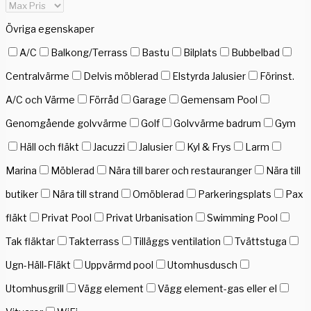
Övriga egenskaper
A/C
Balkong/Terrass
Bastu
Bilplats
Bubbelbad
Centralvärme
Delvis möblerad
Elstyrda Jalusier
Förinst.
A/C och Värme
Förråd
Garage
Gemensam Pool
Genomgående golvvärme
Golf
Golvvärme badrum
Gym
Häll och fläkt
Jacuzzi
Jalusier
Kyl & Frys
Larm
Marina
Möblerad
Nära till barer och restauranger
Nära till
butiker
Nära till strand
Omöblerad
Parkeringsplats
Pax
fläkt
Privat Pool
Privat Urbanisation
Swimming Pool
Tak fläktar
Takterrass
Tilläggs ventilation
Tvättstuga
Ugn-Häll-Fläkt
Uppvärmd pool
Utomhusdusch
Utomhusgrill
Vägg element
Vägg element-gas eller el