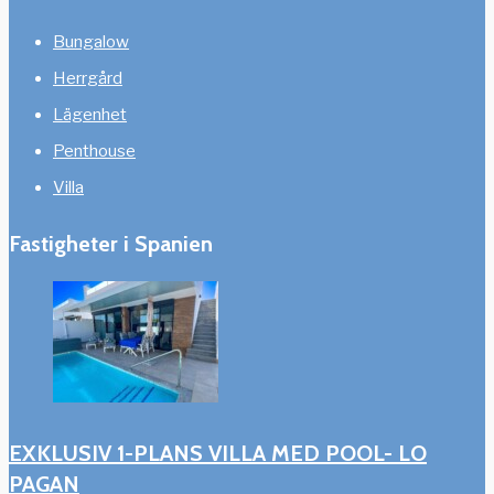
Bungalow
Herrgård
Lägenhet
Penthouse
Villa
Fastigheter i Spanien
EXKLUSIV 1-PLANS VILLA MED POOL- LO
PAGAN