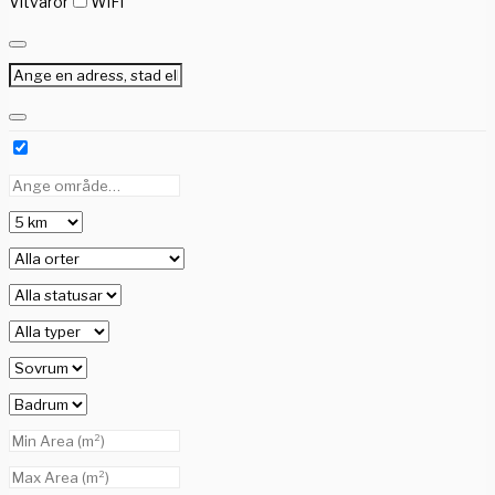
Vitvaror
WiFi