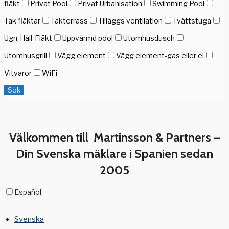
fläkt
Privat Pool
Privat Urbanisation
Swimming Pool
Tak fläktar
Takterrass
Tilläggs ventilation
Tvättstuga
Ugn-Häll-Fläkt
Uppvärmd pool
Utomhusdusch
Utomhusgrill
Vägg element
Vägg element-gas eller el
Vitvaror
WiFi
Sök
Välkommen till Martinsson & Partners –
Din Svenska mäklare i Spanien sedan
2005
Español
Svenska