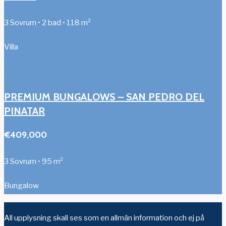
3 Sovrum • 2 bad • 118 m²
Villa
PREMIUM BUNGALOWS – SAN PEDRO DEL
PINATAR
€409,000
3 Sovrum • 95 m²
Bungalow
All upplysning skall ses som en allmän information och ej på