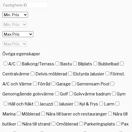
Övriga egenskaper
A/C
Balkong/Terrass
Bastu
Bilplats
Bubbelbad
Centralvärme
Delvis möblerad
Elstyrda Jalusier
Förinst.
A/C och Värme
Förråd
Garage
Gemensam Pool
Genomgående golvvärme
Golf
Golvvärme badrum
Gym
Häll och fläkt
Jacuzzi
Jalusier
Kyl & Frys
Larm
Marina
Möblerad
Nära till barer och restauranger
Nära till
butiker
Nära till strand
Omöblerad
Parkeringsplats
Pax