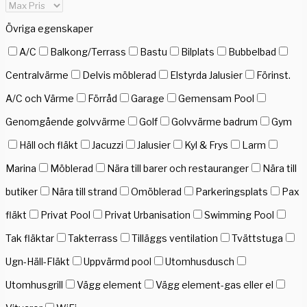
Övriga egenskaper
A/C
Balkong/Terrass
Bastu
Bilplats
Bubbelbad
Centralvärme
Delvis möblerad
Elstyrda Jalusier
Förinst.
A/C och Värme
Förråd
Garage
Gemensam Pool
Genomgående golvvärme
Golf
Golvvärme badrum
Gym
Häll och fläkt
Jacuzzi
Jalusier
Kyl & Frys
Larm
Marina
Möblerad
Nära till barer och restauranger
Nära till
butiker
Nära till strand
Omöblerad
Parkeringsplats
Pax
fläkt
Privat Pool
Privat Urbanisation
Swimming Pool
Tak fläktar
Takterrass
Tilläggs ventilation
Tvättstuga
Ugn-Häll-Fläkt
Uppvärmd pool
Utomhusdusch
Utomhusgrill
Vägg element
Vägg element-gas eller el