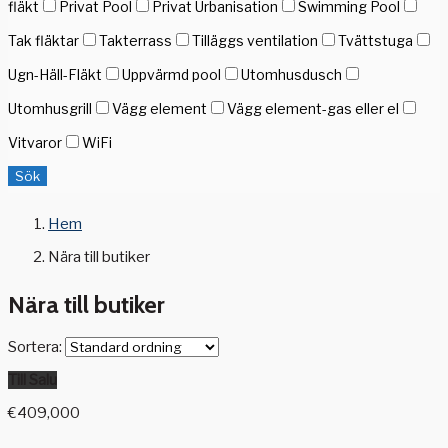
fläkt
Privat Pool
Privat Urbanisation
Swimming Pool
Tak fläktar
Takterrass
Tilläggs ventilation
Tvättstuga
Ugn-Häll-Fläkt
Uppvärmd pool
Utomhusdusch
Utomhusgrill
Vägg element
Vägg element-gas eller el
Vitvaror
WiFi
Sök
Hem
Nära till butiker
Nära till butiker
Sortera:
Till Salu
€409,000