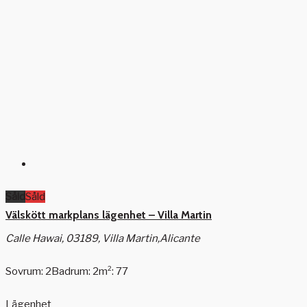
Såld
Såld
Välskött markplans lägenhet – Villa Martin
Calle Hawai, 03189, Villa Martin,Alicante
Sovrum: 2
Badrum: 2
m²: 77
Lägenhet