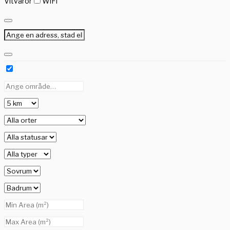
Vitvaror
WiFi