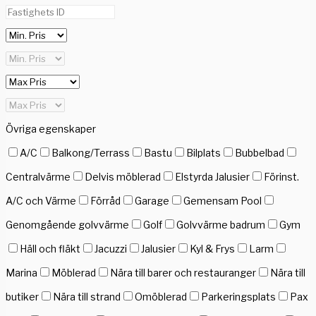
Övriga egenskaper
A/C
Balkong/Terrass
Bastu
Bilplats
Bubbelbad
Centralvärme
Delvis möblerad
Elstyrda Jalusier
Förinst.
A/C och Värme
Förråd
Garage
Gemensam Pool
Genomgående golvvärme
Golf
Golvvärme badrum
Gym
Häll och fläkt
Jacuzzi
Jalusier
Kyl & Frys
Larm
Marina
Möblerad
Nära till barer och restauranger
Nära till
butiker
Nära till strand
Omöblerad
Parkeringsplats
Pax