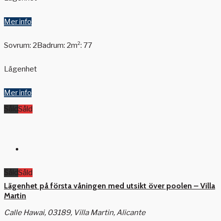
Mer info
Sovrum: 2
Badrum: 2
m²: 77
Lägenhet
Mer info
Såld
Såld
Såld
Såld
Lägenhet på första våningen med utsikt över poolen – Villa
Martin
Calle Hawai, 03189, Villa Martin, Alicante