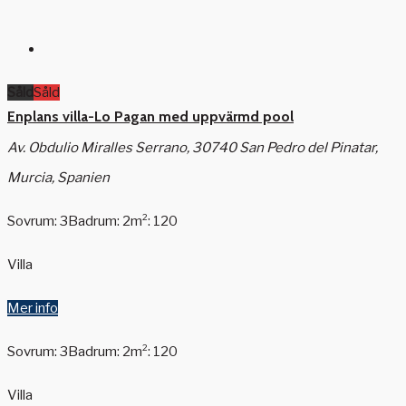
Såld
Såld
Enplans villa-Lo Pagan med uppvärmd pool
Av. Obdulio Miralles Serrano, 30740 San Pedro del Pinatar,
Murcia, Spanien
Sovrum: 3
Badrum: 2
m²: 120
Villa
Mer info
Sovrum: 3
Badrum: 2
m²: 120
Villa