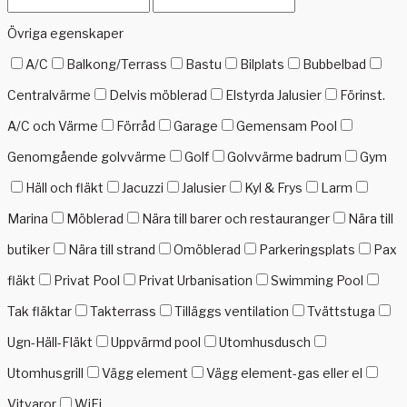
Övriga egenskaper
A/C
Balkong/Terrass
Bastu
Bilplats
Bubbelbad
Centralvärme
Delvis möblerad
Elstyrda Jalusier
Förinst.
A/C och Värme
Förråd
Garage
Gemensam Pool
Genomgående golvvärme
Golf
Golvvärme badrum
Gym
Häll och fläkt
Jacuzzi
Jalusier
Kyl & Frys
Larm
Marina
Möblerad
Nära till barer och restauranger
Nära till
butiker
Nära till strand
Omöblerad
Parkeringsplats
Pax
fläkt
Privat Pool
Privat Urbanisation
Swimming Pool
Tak fläktar
Takterrass
Tilläggs ventilation
Tvättstuga
Ugn-Häll-Fläkt
Uppvärmd pool
Utomhusdusch
Utomhusgrill
Vägg element
Vägg element-gas eller el
Vitvaror
WiFi