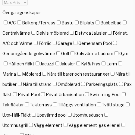
Övriga egenskaper
A/C
Balkong/Terrass
Bastu
Bilplats
Bubbelbad
Centralvärme
Delvis möblerad
Elstyrda Jalusier
Förinst.
A/C och Värme
Förråd
Garage
Gemensam Pool
Genomgående golvvärme
Golf
Golvvärme badrum
Gym
Häll och fläkt
Jacuzzi
Jalusier
Kyl & Frys
Larm
Marina
Möblerad
Nära till barer och restauranger
Nära till
butiker
Nära till strand
Omöblerad
Parkeringsplats
Pax
fläkt
Privat Pool
Privat Urbanisation
Swimming Pool
Tak fläktar
Takterrass
Tilläggs ventilation
Tvättstuga
Ugn-Häll-Fläkt
Uppvärmd pool
Utomhusdusch
Utomhusgrill
Vägg element
Vägg element-gas eller el