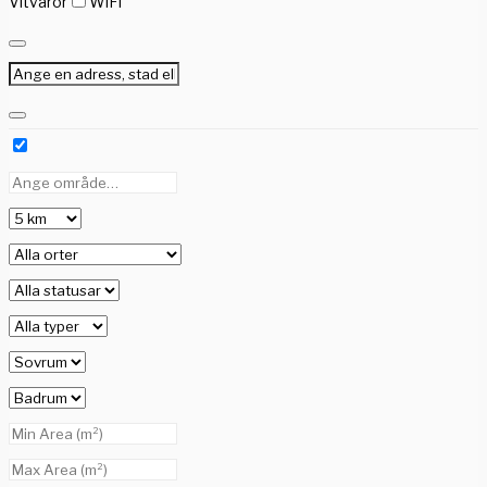
Vitvaror
WiFi