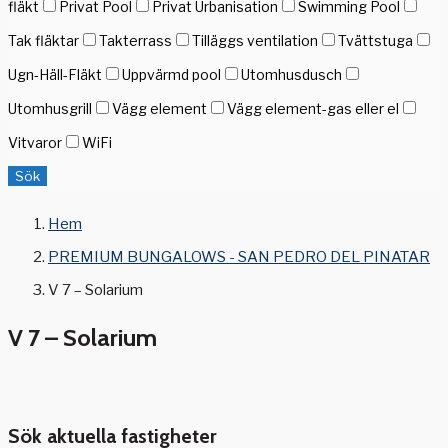
fläkt
Privat Pool
Privat Urbanisation
Swimming Pool
Tak fläktar
Takterrass
Tilläggs ventilation
Tvättstuga
Ugn-Häll-Fläkt
Uppvärmd pool
Utomhusdusch
Utomhusgrill
Vägg element
Vägg element-gas eller el
Vitvaror
WiFi
Sök
Hem
PREMIUM BUNGALOWS - SAN PEDRO DEL PINATAR
V 7 – Solarium
V 7 – Solarium
Sök aktuella fastigheter