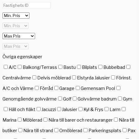
Övriga egenskaper
A/C
Balkong/Terrass
Bastu
Bilplats
Bubbelbad
Centralvärme
Delvis möblerad
Elstyrda Jalusier
Förinst.
A/C och Värme
Förråd
Garage
Gemensam Pool
Genomgående golvvärme
Golf
Golvvärme badrum
Gym
Häll och fläkt
Jacuzzi
Jalusier
Kyl & Frys
Larm
Marina
Möblerad
Nära till barer och restauranger
Nära till
butiker
Nära till strand
Omöblerad
Parkeringsplats
Pax