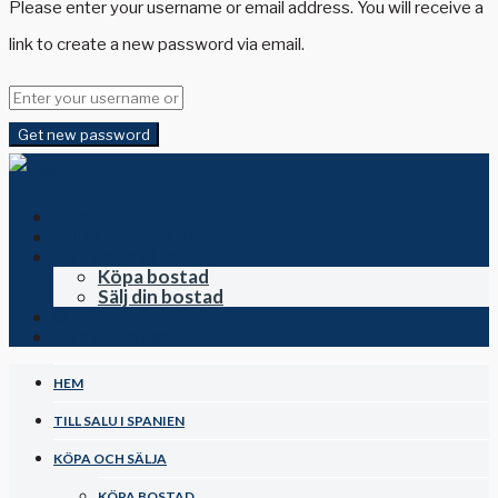
Please enter your username or email address. You will receive a
link to create a new password via email.
Get new password
Hem
Till salu i Spanien
Köpa och sälja
Köpa bostad
Sälj din bostad
Om oss
Kontakta oss
HEM
TILL SALU I SPANIEN
KÖPA OCH SÄLJA
KÖPA BOSTAD