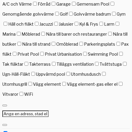
A/C och Värme
Förråd
Garage
Gemensam Pool
Genomgående golvvärme
Golf
Golvvärme badrum
Gym
Häll och fläkt
Jacuzzi
Jalusier
Kyl & Frys
Larm
Marina
Möblerad
Nära till barer och restauranger
Nära till
butiker
Nära till strand
Omöblerad
Parkeringsplats
Pax
fläkt
Privat Pool
Privat Urbanisation
Swimming Pool
Tak fläktar
Takterrass
Tilläggs ventilation
Tvättstuga
Ugn-Häll-Fläkt
Uppvärmd pool
Utomhusdusch
Utomhusgrill
Vägg element
Vägg element-gas eller el
Vitvaror
WiFi