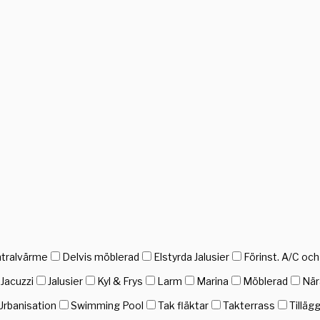
tralvärme
Delvis möblerad
Elstyrda Jalusier
Förinst. A/C oc
Jacuzzi
Jalusier
Kyl & Frys
Larm
Marina
Möblerad
När
Urbanisation
Swimming Pool
Tak fläktar
Takterrass
Tilläg