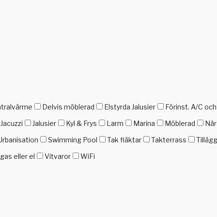
tralvärme
Delvis möblerad
Elstyrda Jalusier
Förinst. A/C oc
Jacuzzi
Jalusier
Kyl & Frys
Larm
Marina
Möblerad
När
Urbanisation
Swimming Pool
Tak fläktar
Takterrass
Tilläg
as eller el
Vitvaror
WiFi