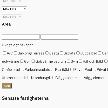
Area
Övriga egenskaper
A/C
Balkong/Terrass
Bastu
Bilplats
Bubbelbad
Cen
golvvärme
Golf
Golvvärme badrum
Gym
Häll och fläkt
Omöblerad
Parkeringsplats
Pax fläkt
Privat Pool
Privat 
Utomhusdusch
Utomhusgrill
Vägg element
Vägg element-g
Sök
Senaste fastigheterna