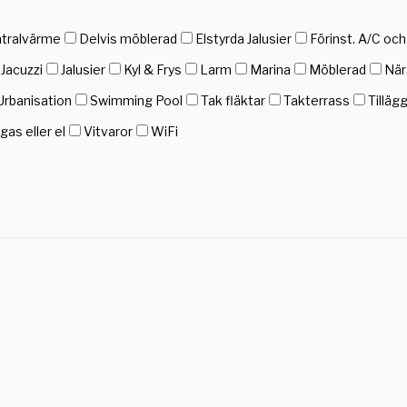
tralvärme
Delvis möblerad
Elstyrda Jalusier
Förinst. A/C oc
Jacuzzi
Jalusier
Kyl & Frys
Larm
Marina
Möblerad
När
Urbanisation
Swimming Pool
Tak fläktar
Takterrass
Tilläg
as eller el
Vitvaror
WiFi