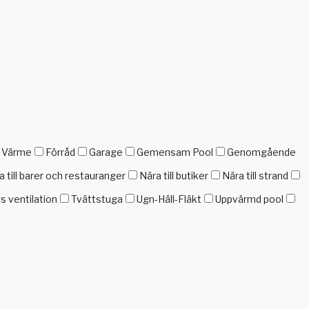
h Värme
Förråd
Garage
Gemensam Pool
Genomgående
a till barer och restauranger
Nära till butiker
Nära till strand
gs ventilation
Tvättstuga
Ugn-Häll-Fläkt
Uppvärmd pool