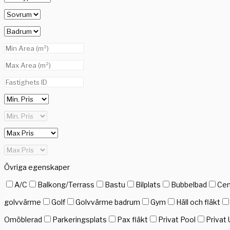
Övriga egenskaper
A/C
Balkong/Terrass
Bastu
Bilplats
Bubbelbad
Cen
golvvärme
Golf
Golvvärme badrum
Gym
Häll och fläkt
Omöblerad
Parkeringsplats
Pax fläkt
Privat Pool
Privat 