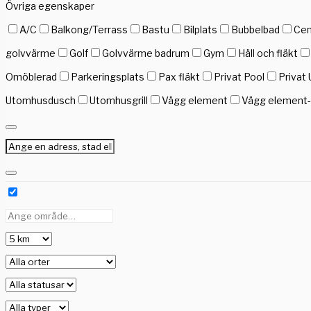
Övriga egenskaper
A/C
Balkong/Terrass
Bastu
Bilplats
Bubbelbad
Cen
golvvärme
Golf
Golvvärme badrum
Gym
Häll och fläkt
Omöblerad
Parkeringsplats
Pax fläkt
Privat Pool
Privat 
Utomhusdusch
Utomhusgrill
Vägg element
Vägg element-g