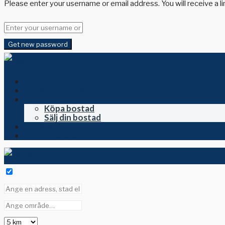
Please enter your username or email address. You will receive a l
Get new password
Hem
Till salu i Spanien
Köpa och sälja
Köpa bostad
Sälj din bostad
Om oss
Kontakta oss