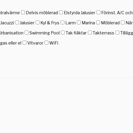
tralvärme
Delvis möblerad
Elstyrda Jalusier
Förinst. A/C oc
Jacuzzi
Jalusier
Kyl & Frys
Larm
Marina
Möblerad
När
Urbanisation
Swimming Pool
Tak fläktar
Takterrass
Tilläg
as eller el
Vitvaror
WiFi