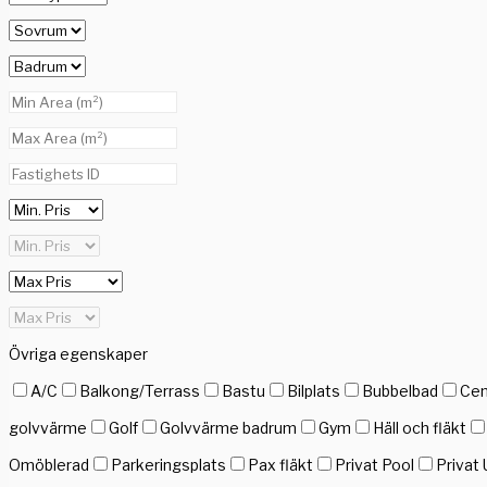
Övriga egenskaper
A/C
Balkong/Terrass
Bastu
Bilplats
Bubbelbad
Cen
golvvärme
Golf
Golvvärme badrum
Gym
Häll och fläkt
Omöblerad
Parkeringsplats
Pax fläkt
Privat Pool
Privat 