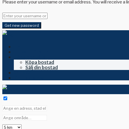
Please enter your username or email address. You will receive a l
Get new password
Hem
Till salu i Spanien
Köpa och sälja
Köpa bostad
Sälj din bostad
Om oss
Kontakta oss