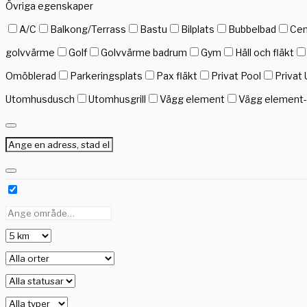
Övriga egenskaper
A/C
Balkong/Terrass
Bastu
Bilplats
Bubbelbad
Cen
golvvärme
Golf
Golvvärme badrum
Gym
Häll och fläkt
Omöblerad
Parkeringsplats
Pax fläkt
Privat Pool
Privat 
Utomhusdusch
Utomhusgrill
Vägg element
Vägg element-g