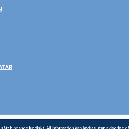
N
ATAR
 sätt bindande juridiskt. All information kan ändras utan avisering