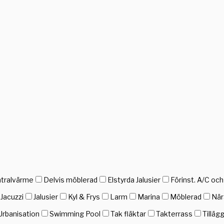
tralvärme
Delvis möblerad
Elstyrda Jalusier
Förinst. A/C oc
Jacuzzi
Jalusier
Kyl & Frys
Larm
Marina
Möblerad
När
Urbanisation
Swimming Pool
Tak fläktar
Takterrass
Tilläg