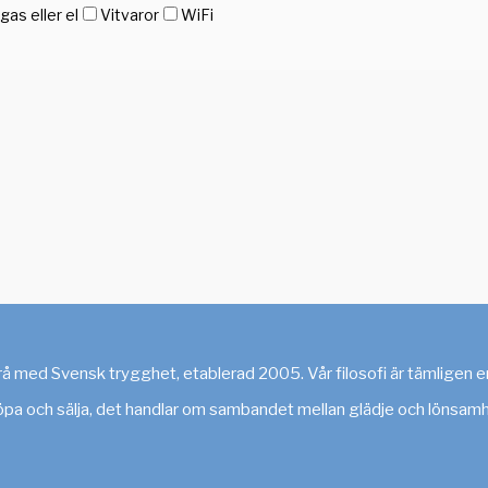
as eller el
Vitvaror
WiFi
med Svensk trygghet, etablerad 2005. Vår filosofi är tämligen enkel
köpa och sälja, det handlar om sambandet mellan glädje och lönsam