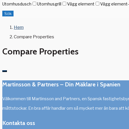
Utomhusdusch
Utomhusgrill
Vägg element
Vägg element-g
Sök
Hem
Compare Properties
Compare Properties
Martinsson & Partners – Din Mäklare i Spanien
Välkommen till Martinsson and Partners, en Spansk fastighetsbyrå 
måttstockar. En bra affär handlar om så mycket mer än bara att 
Kontakta oss