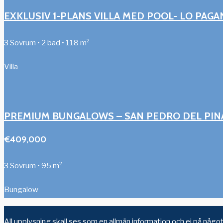
EXKLUSIV 1-PLANS VILLA MED POOL- LO PAGA
3 Sovrum • 2 bad • 118 m²
Villa
PREMIUM BUNGALOWS – SAN PEDRO DEL PIN
€409,000
3 Sovrum • 95 m²
Bungalow
All upplysning skall ses som en allmän information och ej på något