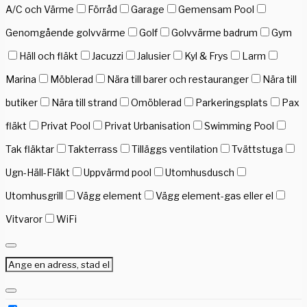
A/C och Värme
Förråd
Garage
Gemensam Pool
Genomgående golvvärme
Golf
Golvvärme badrum
Gym
Häll och fläkt
Jacuzzi
Jalusier
Kyl & Frys
Larm
Marina
Möblerad
Nära till barer och restauranger
Nära till
butiker
Nära till strand
Omöblerad
Parkeringsplats
Pax
fläkt
Privat Pool
Privat Urbanisation
Swimming Pool
Tak fläktar
Takterrass
Tilläggs ventilation
Tvättstuga
Ugn-Häll-Fläkt
Uppvärmd pool
Utomhusdusch
Utomhusgrill
Vägg element
Vägg element-gas eller el
Vitvaror
WiFi