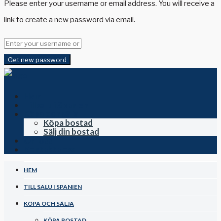
Please enter your username or email address. You will receive a
link to create a new password via email.
Get new password
Hem
Till salu i Spanien
Köpa och sälja
Köpa bostad
Sälj din bostad
Om oss
Kontakta oss
HEM
TILL SALU I SPANIEN
KÖPA OCH SÄLJA
KÖPA BOSTAD